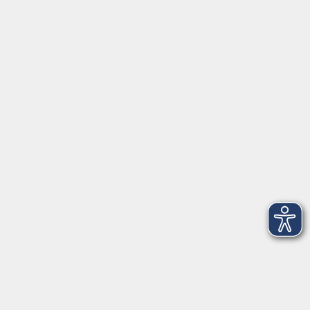
Fax: 09174 4749 50
Integrationsbüro
Seckendorffschloss
Hilpoltsteiner Straße 2a
91154 Roth
09174 4749-40
integration@vhs-roth.de
Öffnungszeiten
Montag
09:00 - 12:00 + 14:00 - 16:00
Dienstag
09:00 - 12:00 + 14:00 - 16:00
Mittwoch
geschlossen