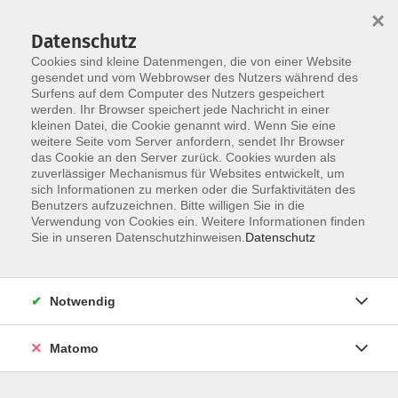
×
Datenschutz
Cookies sind kleine Datenmengen, die von einer Website
gesendet und vom Webbrowser des Nutzers während des
Surfens auf dem Computer des Nutzers gespeichert
werden. Ihr Browser speichert jede Nachricht in einer
kleinen Datei, die Cookie genannt wird. Wenn Sie eine
Skip to main content
You are here:
weitere Seite vom Server anfordern, sendet Ihr Browser
Aktuelles
das Cookie an den Server zurück. Cookies wurden als
zuverlässiger Mechanismus für Websites entwickelt, um
sich Informationen zu merken oder die Surfaktivitäten des
Aktuelle Informationen aus der vhs
Benutzers aufzuzeichnen. Bitte willigen Sie in die
Verwendung von Cookies ein. Weitere Informationen finden
Sie in unseren Datenschutzhinweisen.
Datenschutz
Notwendig
Matomo
12.06.2026
10.09.2025