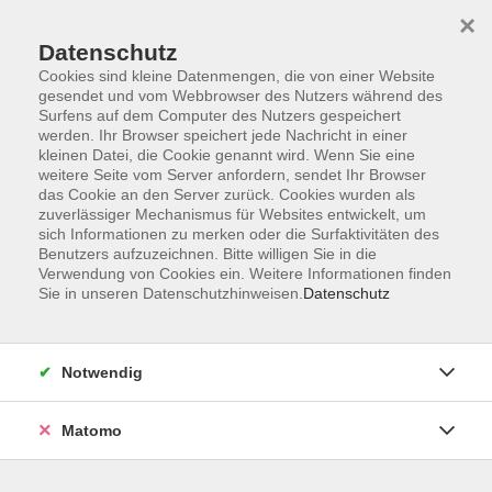
×
Datenschutz
Cookies sind kleine Datenmengen, die von einer Website
gesendet und vom Webbrowser des Nutzers während des
Surfens auf dem Computer des Nutzers gespeichert
werden. Ihr Browser speichert jede Nachricht in einer
kleinen Datei, die Cookie genannt wird. Wenn Sie eine
Skip to main content
You are here:
weitere Seite vom Server anfordern, sendet Ihr Browser
Über uns
das Cookie an den Server zurück. Cookies wurden als
zuverlässiger Mechanismus für Websites entwickelt, um
sich Informationen zu merken oder die Surfaktivitäten des
Wir sind die vhs im Landkreis Roth
Benutzers aufzuzeichnen. Bitte willigen Sie in die
Verwendung von Cookies ein. Weitere Informationen finden
Sie in unseren Datenschutzhinweisen.
Datenschutz
Unser Team
Unsere Außenstellen
Notwendig
Unsere Kursleitenden
Matomo