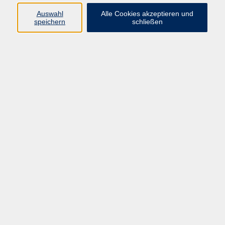
AGB
Auswahl
Alle Cookies akzeptieren und
speichern
schließen
Datenschutzerklärung
Impressum
Widerrufsbelehrung
Widerruf
Programm
Gesellschaft
Kultur
Gesundheit
Sprachen
Deutsch & Integration
Beruf & Digitalisierung
vhs business