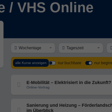
e / VHS Online
Wochentage
Tageszeit
nur buchbare
nur begi
alle Kurse anzeigen
E-Mobilität – Elektrisiert in die Zukunft?
Online-Vortrag
Sanierung und Heizung – Förderlandsch
im Überblick