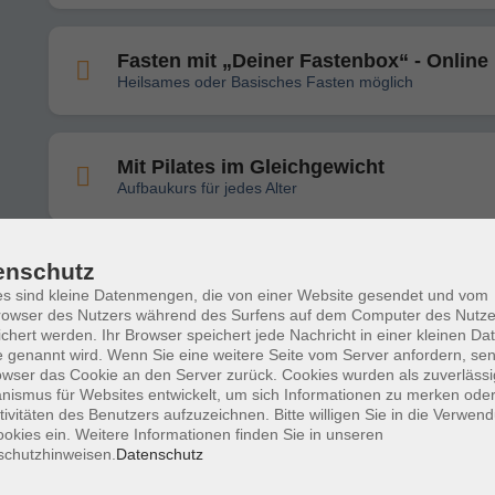
Fasten mit „Deiner Fastenbox“ - Online
Heilsames oder Basisches Fasten möglich
Mit Pilates im Gleichgewicht
Aufbaukurs für jedes Alter
Der individuelle Sanierungsfahrplan (iS
enschutz
im Überblick
s sind kleine Datenmengen, die von einer Website gesendet und vom
Online-Vortrag
owser des Nutzers während des Surfens auf dem Computer des Nutze
chert werden. Ihr Browser speichert jede Nachricht in einer kleinen Dat
 genannt wird. Wenn Sie eine weitere Seite vom Server anfordern, se
owser das Cookie an den Server zurück. Cookies wurden als zuverlässi
Gasheizung am Scheideweg: Mögliche
ismus für Websites entwickelt, um sich Informationen zu merken oder
Szenarien der zukünftigen Gasnutzung
tivitäten des Benutzers aufzuzeichnen. Bitte willigen Sie in die Verwen
im Zusammenhang mit der kommunale
okies ein. Weitere Informationen finden Sie in unseren
Wärmeplanung!
schutzhinweisen.
Datenschutz
Online-Vortrag