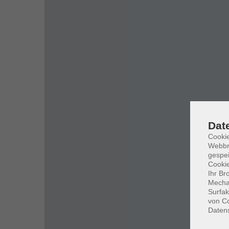
Dat
Cookie
Webbr
gespei
Cookie
Ihr Br
Mechan
Surfak
von Co
Daten