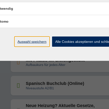
twendig
Energie sparen im Alltag – Tipps und Tr
Online-Vortrag
tomo
Mit Pilates im Gleichgewicht
Aufbaukurs für jedes Alter
Auswahl speichern
Alle Cookies akzeptieren und schl
Mit Pilates im Gleichgewicht
Aufbaukurs für jedes Alter
Spanisch Buchclub (Online)
Niveaustufe A2/B1
Neue Heizung? Aktuelle Gesetze,