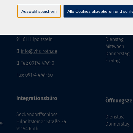
Auswahl speichern
Alle Cookies akzeptieren und schl
vhs im Landkreis Roth
Öffnungsze
Maria-Dorothea-Straße 8
Montag
91161 Hilpoltstein
Dienstag
Mittwoch
info@vhs-roth.de
Donnerstag
Freitag
Tel: 09174 4749 0
Fax: 09174 4749 50
Integrationsbüro
Öffnungsze
Seckendorffschloss
Dienstag
Hilpoltsteiner Straße 2a
ng
Donnerstag
91154 Roth