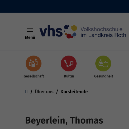
Menü
Skip to main content
Gesellschaft
Kultur
Gesundheit
You are here:
Über uns
Kursleitende
Beyerlein, Thomas