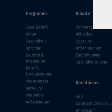
Programm
Inhalte
Gesellschaft
Startseite
Kultur
Aktuelles
Gesundheit
Über uns
Sprachen
Informationen
Deutsch &
Empfehlungen
Integration
Gesundheitskurse
Beruf &
Digitalisierung
vhs business
Rechtliches
junge vhs
vhs.online
AGB
Außenstellen
Datenschutzerkläru
Impressum