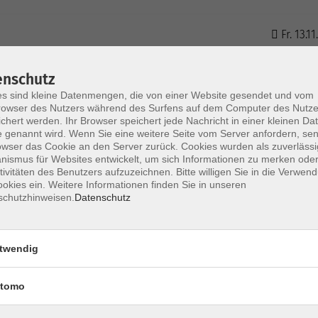
Fr. 13.1
Kammer
enschutz
s sind kleine Datenmengen, die von einer Website gesendet und vom
Fr. 22.0
owser des Nutzers während des Surfens auf dem Computer des Nutze
Kammer
chert werden. Ihr Browser speichert jede Nachricht in einer kleinen Dat
 genannt wird. Wenn Sie eine weitere Seite vom Server anfordern, se
owser das Cookie an den Server zurück. Cookies wurden als zuverlässi
ismus für Websites entwickelt, um sich Informationen zu merken oder
tivitäten des Benutzers aufzuzeichnen. Bitte willigen Sie in die Verwen
okies ein. Weitere Informationen finden Sie in unseren
schutzhinweisen.
Datenschutz
twendig
AGB
Datenschutzerklä
tomo