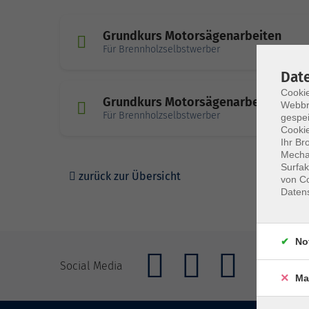
Grundkurs Motorsägenarbeiten
Für Brennholzselbstwerber
Dat
Cookie
Grundkurs Motorsägenarbeiten
Webbr
Für Brennholzselbstwerber
gespei
Cookie
Ihr Br
Mechan
Surfak
zurück zur Übersicht
von Co
Daten
No
Social Media
Ma