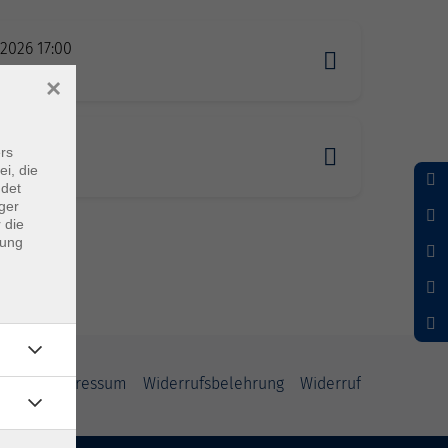
1.2026 17:00
stein
×
1.2027 17:00
rs
stein
ei, die
ndet
ger
 die
dung
rung
Impressum
Widerrufsbelehrung
Widerruf