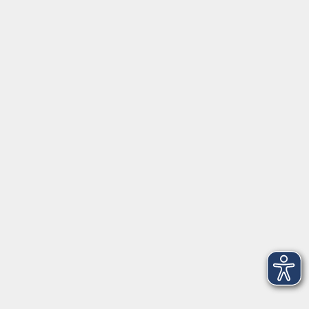
AGB
Datenschutzerklärung
Impressum
Widerrufsbelehrung
Widerruf
vhs im Landkreis Roth
Maria-Dorothea-Straße 8
91161 Hilpoltstein
info@vhs-roth.de
Tel: 09174 4749 0
Fax: 09174 4749 50