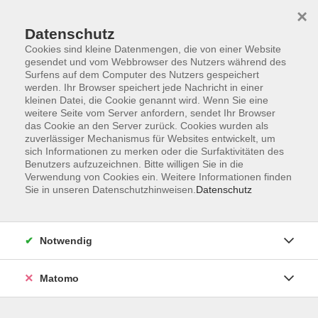
×
Datenschutz
Cookies sind kleine Datenmengen, die von einer Website
gesendet und vom Webbrowser des Nutzers während des
Surfens auf dem Computer des Nutzers gespeichert
werden. Ihr Browser speichert jede Nachricht in einer
kleinen Datei, die Cookie genannt wird. Wenn Sie eine
Skip to main content
You are here:
weitere Seite vom Server anfordern, sendet Ihr Browser
Über uns
Kursleitende
das Cookie an den Server zurück. Cookies wurden als
zuverlässiger Mechanismus für Websites entwickelt, um
sich Informationen zu merken oder die Surfaktivitäten des
Müller, Robert
Benutzers aufzuzeichnen. Bitte willigen Sie in die
Verwendung von Cookies ein. Weitere Informationen finden
Sie in unseren Datenschutzhinweisen.
Datenschutz
Grundkurs Motorsägenarbeiten
Fr. 13.11.2026 17:00
Notwendig
Kammerstein
Matomo