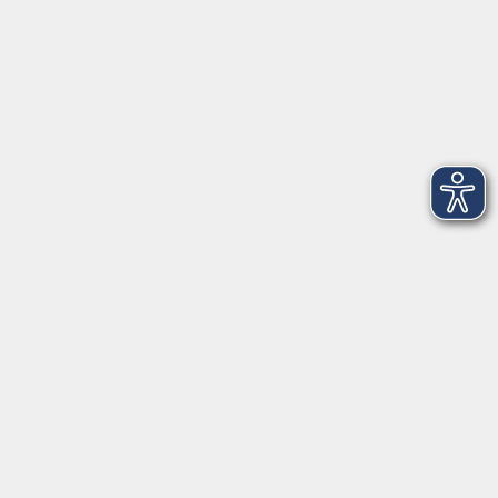
09174 4749-40
integration@vhs-roth.de
Öffnungszeiten
Montag
09:00 - 12:00 + 14:00 - 16:00
Dienstag
09:00 - 12:00 + 14:00 - 16:00
Mittwoch
geschlossen
Donnerstag
09:00 - 12:00 + 14:00 - 16:00
Freitag
09:00 - 12:00
Öffnungszeiten