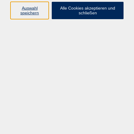
DTB Kursleiterin
Auswahl
Alle Cookies akzeptieren und
Entspannungstechniken,
speichern
schließen
Stressbewältigung, Beckenboden,
Sturzprävention
Übungsleiterin „Bewegung trotz(t)
Demenz“
Qualifikationen & Fortbildungen
Bewegung & Prävention
Übungsleiterin C und B
Prävention
Fitness Trainerin B-Lizenz
smoveyMASTER-Coach
Übungsleiterin „Bewegung
trotz(t) Demenz“
FaszienYoga – fayo®,
Bewegungstraining nach
Liebscher & Bracht