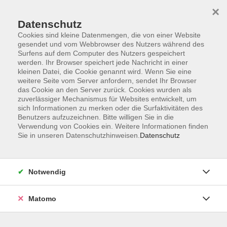
×
Datenschutz
Cookies sind kleine Datenmengen, die von einer Website
gesendet und vom Webbrowser des Nutzers während des
Surfens auf dem Computer des Nutzers gespeichert
werden. Ihr Browser speichert jede Nachricht in einer
kleinen Datei, die Cookie genannt wird. Wenn Sie eine
Skip to main content
You are here:
weitere Seite vom Server anfordern, sendet Ihr Browser
Über uns
Kursleitende
das Cookie an den Server zurück. Cookies wurden als
zuverlässiger Mechanismus für Websites entwickelt, um
sich Informationen zu merken oder die Surfaktivitäten des
Maier, Sonja
Benutzers aufzuzeichnen. Bitte willigen Sie in die
Verwendung von Cookies ein. Weitere Informationen finden
Übungsleiterin C und B Prävention
Sie in unseren Datenschutzhinweisen.
Datenschutz
smoveyMASTER-Coach
Gesundheitsberaterin Rücken, Füße
und Gelenke
Notwendig
FaszienYoga – fayo®,
Bewegungstraining nach Liebscher &
Matomo
Bracht
Qi Gong Trainerin