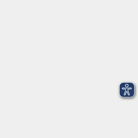
vhs im Landkreis Roth
Maria-Dorothea-Straße 8
91161 Hilpoltstein
info@vhs-roth.de
Tel: 09174 4749 0
Fax: 09174 4749 50
Integrationsbüro
Seckendorffschloss
Hilpoltsteiner Straße 2a
91154 Roth
09174 4749-40