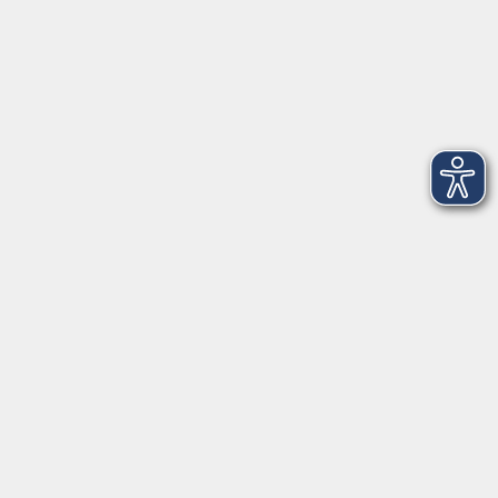
Integrationsbüro
Seckendorffschloss
Hilpoltsteiner Straße 2a
91154 Roth
09174 4749-40
integration@vhs-roth.de
Öffnungszeiten
Montag
09:00 - 12:00 + 14:00 - 16:00
Dienstag
09:00 - 12:00 + 14:00 - 16:00
Mittwoch
geschlossen
Donnerstag
09:00 - 12:00 + 14:00 - 16:00