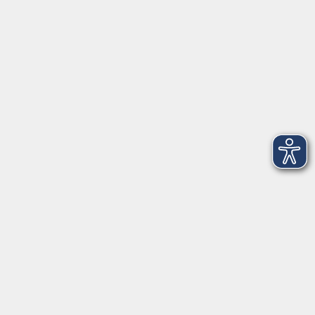
Startseite
Aktuelles
Über uns
Informationen
Empfehlungen
Gesundheitskurse
Rechtliches
AGB
Datenschutzerklärung
Impressum
Widerrufsbelehrung
Widerruf