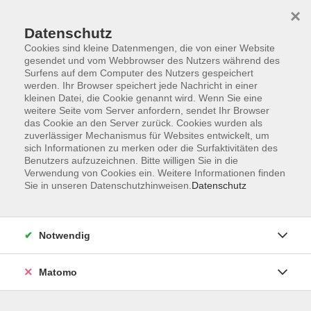
×
Datenschutz
Cookies sind kleine Datenmengen, die von einer Website
gesendet und vom Webbrowser des Nutzers während des
Surfens auf dem Computer des Nutzers gespeichert
werden. Ihr Browser speichert jede Nachricht in einer
kleinen Datei, die Cookie genannt wird. Wenn Sie eine
Skip to main content
You are here:
weitere Seite vom Server anfordern, sendet Ihr Browser
Büchenbach
Kurs sucht Dozent*in
das Cookie an den Server zurück. Cookies wurden als
zuverlässiger Mechanismus für Websites entwickelt, um
sich Informationen zu merken oder die Surfaktivitäten des
Kurs sucht Dozent*in
Benutzers aufzuzeichnen. Bitte willigen Sie in die
Verwendung von Cookies ein. Weitere Informationen finden
Gestalten Sie mit uns das neue vhs-Angebot in
Sie in unseren Datenschutzhinweisen.
Datenschutz
Büchenbach!
In Büchenbach tut sich was:
Notwendig
Mit dem neuen
Bewegungspark
, der
Calisthenics-
Anlage
, der
Flow-Skateanlage
und der
Dirt-Bike-Strecke
Matomo
gibt es jetzt vielseitige Möglichkeiten, Bewegung und
Begegnung im Freien zu erleben.