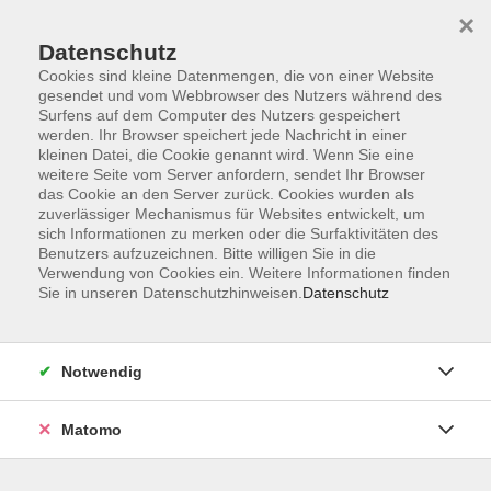
×
Datenschutz
Cookies sind kleine Datenmengen, die von einer Website
gesendet und vom Webbrowser des Nutzers während des
Surfens auf dem Computer des Nutzers gespeichert
werden. Ihr Browser speichert jede Nachricht in einer
kleinen Datei, die Cookie genannt wird. Wenn Sie eine
Skip to main content
You are here:
weitere Seite vom Server anfordern, sendet Ihr Browser
Über uns
Kursleitende
das Cookie an den Server zurück. Cookies wurden als
zuverlässiger Mechanismus für Websites entwickelt, um
sich Informationen zu merken oder die Surfaktivitäten des
Grampp, Laura
Benutzers aufzuzeichnen. Bitte willigen Sie in die
Verwendung von Cookies ein. Weitere Informationen finden
Sie in unseren Datenschutzhinweisen.
Datenschutz
Besser schlafen
Mi. 21.10.2026 17:30
Notwendig
Wendelstein
Matomo