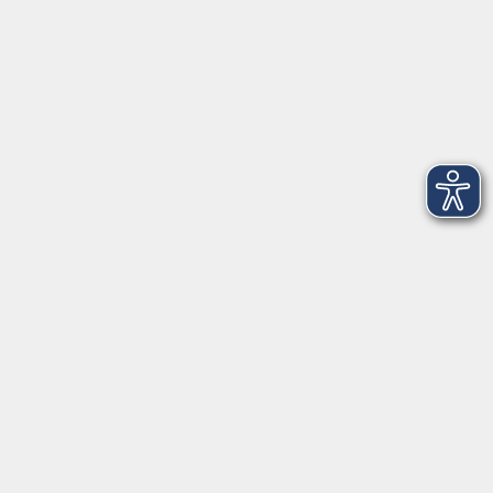
09174 4749-40
integration@vhs-roth.de
Öffnungszeiten
Montag
09:00 - 12:00 + 14:00 - 16:00
Dienstag
09:00 - 12:00 + 14:00 - 16:00
Mittwoch
geschlossen
Donnerstag
09:00 - 12:00 + 14:00 - 16:00
Freitag
09:00 - 12:00
Öffnungszeiten