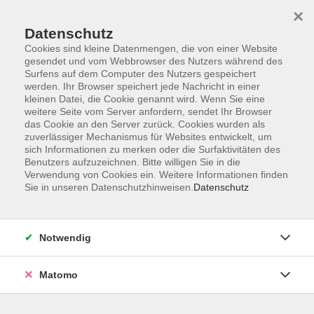
×
Datenschutz
Cookies sind kleine Datenmengen, die von einer Website
gesendet und vom Webbrowser des Nutzers während des
Surfens auf dem Computer des Nutzers gespeichert
werden. Ihr Browser speichert jede Nachricht in einer
kleinen Datei, die Cookie genannt wird. Wenn Sie eine
Skip to main content
You are here:
weitere Seite vom Server anfordern, sendet Ihr Browser
Über uns
Kursleitende
das Cookie an den Server zurück. Cookies wurden als
zuverlässiger Mechanismus für Websites entwickelt, um
sich Informationen zu merken oder die Surfaktivitäten des
Pickl, Eva
Benutzers aufzuzeichnen. Bitte willigen Sie in die
Verwendung von Cookies ein. Weitere Informationen finden
Sie in unseren Datenschutzhinweisen.
Datenschutz
Deutsch
Di. 29.09.2026 19:00
Notwendig
Greding
Matomo