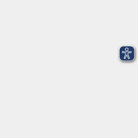
09174 4749-40
integration@vhs-roth.de
Öffnungszeiten
Montag
09:00 - 12:00 + 14:00 - 16:00
Dienstag
09:00 - 12:00 + 14:00 - 16:00
Mittwoch
geschlossen
Donnerstag
09:00 - 12:00 + 14:00 - 16:00
Freitag
09:00 - 12:00
Öffnungszeiten