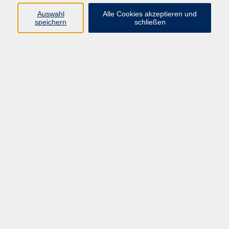
Englisch
Auswahl
Alle Cookies akzeptieren und
speichern
schließen
Mi. 30.09.2026 19:00
Greding
zurück zur Übersicht
AGB
Datenschutzerklärung
Impressum
Widerrufsbelehrung
Widerruf