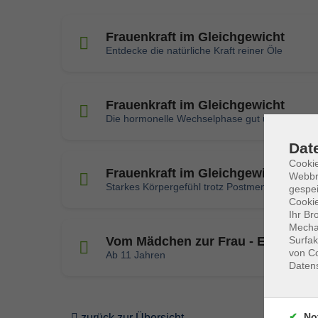
Frauenkraft im Gleichgewicht
Entdecke die natürliche Kraft reiner Öle
Frauenkraft im Gleichgewicht
Die hormonelle Wechselphase gut überstehen
Dat
Cookie
Frauenkraft im Gleichgewicht
Webbr
Starkes Körpergefühl trotz Postmenopause ab
gespei
Cookie
Ihr Br
Mechan
Vom Mädchen zur Frau - Entdecke d
Surfak
von Co
Ab 11 Jahren
Daten
No
zurück zur Übersicht