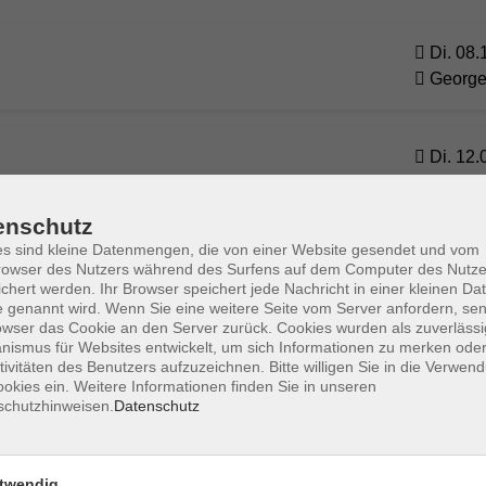
Di. 08.
Georg
Di. 12.
Georg
enschutz
s sind kleine Datenmengen, die von einer Website gesendet und vom
Di. 26.
owser des Nutzers während des Surfens auf dem Computer des Nutze
 55
Georg
chert werden. Ihr Browser speichert jede Nachricht in einer kleinen Dat
 genannt wird. Wenn Sie eine weitere Seite vom Server anfordern, se
owser das Cookie an den Server zurück. Cookies wurden als zuverlässi
ismus für Websites entwickelt, um sich Informationen zu merken oder
Di. 09.
en weiblichen Zyklus in dir
tivitäten des Benutzers aufzuzeichnen. Bitte willigen Sie in die Verwen
okies ein. Weitere Informationen finden Sie in unseren
Georg
schutzhinweisen.
Datenschutz
twendig