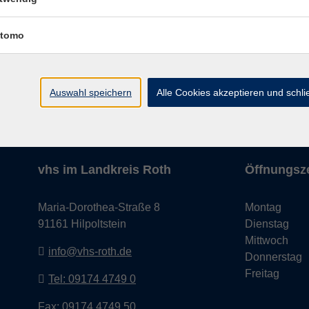
tomo
AGB
Datenschutzerkl
Auswahl speichern
Alle Cookies akzeptieren und schl
vhs im Landkreis Roth
Öffnungsz
Maria-Dorothea-Straße 8
Montag
91161 Hilpoltstein
Dienstag
Mittwoch
info@vhs-roth.de
Donnerstag
Freitag
Tel: 09174 4749 0
Fax: 09174 4749 50