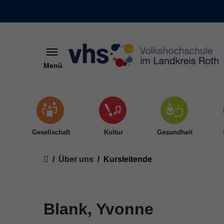
Menü
Skip to main content
Gesellschaft
Kultur
Gesundheit
You are here:
Über uns
Kursleitende
Blank, Yvonne