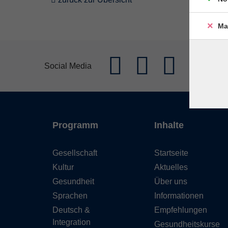
Ma
Social Media
Programm
Inhalte
Gesellschaft
Startseite
Kultur
Aktuelles
Gesundheit
Über uns
Sprachen
Informationen
Deutsch &
Empfehlungen
Integration
Gesundheitskurse