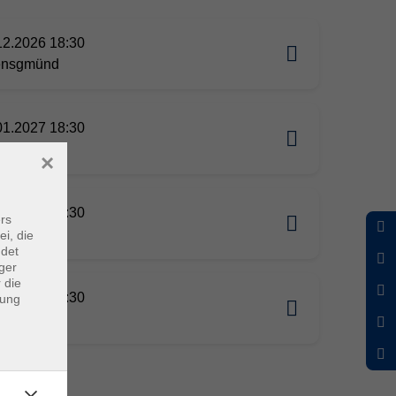
12.2026 18:30
ensgmünd
01.2027 18:30
ensgmünd
×
01.2027 18:30
rs
ensgmünd
ei, die
ndet
ger
 die
02.2027 18:30
dung
ensgmünd