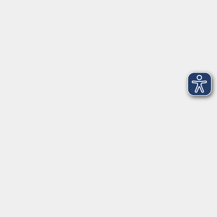
09174 4749-40
integration@vhs-roth.de
Öffnungszeiten
Montag
09:00 - 12:00 + 14:00 - 16:00
Dienstag
09:00 - 12:00 + 14:00 - 16:00
Mittwoch
geschlossen
Donnerstag
09:00 - 12:00 + 14:00 - 16:00
Freitag
09:00 - 12:00
Öffnungszeiten