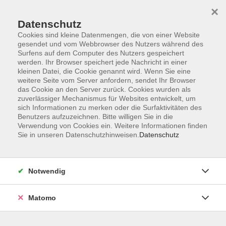
×
Datenschutz
Cookies sind kleine Datenmengen, die von einer Website
gesendet und vom Webbrowser des Nutzers während des
Surfens auf dem Computer des Nutzers gespeichert
werden. Ihr Browser speichert jede Nachricht in einer
kleinen Datei, die Cookie genannt wird. Wenn Sie eine
Skip to main content
You are here:
weitere Seite vom Server anfordern, sendet Ihr Browser
Über uns
Kursleitende
das Cookie an den Server zurück. Cookies wurden als
zuverlässiger Mechanismus für Websites entwickelt, um
sich Informationen zu merken oder die Surfaktivitäten des
Ripka, Heinz
Benutzers aufzuzeichnen. Bitte willigen Sie in die
Verwendung von Cookies ein. Weitere Informationen finden
Sie in unseren Datenschutzhinweisen.
Datenschutz
Fotofreunde HIP
Di. 24.02.2026 19:30
Notwendig
Hilpoltstein
Matomo