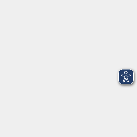
91154 Roth
09174 4749-40
integration@vhs-roth.de
Öffnungszeiten
Montag
09:00 - 12:00 + 14:00 - 16:00
Dienstag
09:00 - 12:00 + 14:00 - 16:00
Mittwoch
geschlossen
Donnerstag
09:00 - 12:00 + 14:00 - 16:00
Freitag
09:00 - 12:00
Öffnungszeiten