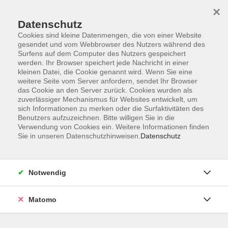
×
Datenschutz
Cookies sind kleine Datenmengen, die von einer Website
gesendet und vom Webbrowser des Nutzers während des
Surfens auf dem Computer des Nutzers gespeichert
werden. Ihr Browser speichert jede Nachricht in einer
kleinen Datei, die Cookie genannt wird. Wenn Sie eine
Skip to main content
weitere Seite vom Server anfordern, sendet Ihr Browser
das Cookie an den Server zurück. Cookies wurden als
Der Kurs konnte nicht gefunden werden.
zuverlässiger Mechanismus für Websites entwickelt, um
sich Informationen zu merken oder die Surfaktivitäten des
Benutzers aufzuzeichnen. Bitte willigen Sie in die
Verwendung von Cookies ein. Weitere Informationen finden
Sie in unseren Datenschutzhinweisen.
Datenschutz
AGB
Datenschutzerklärung
Notwendig
Impressum
Widerrufsbelehrung
Matomo
Widerruf