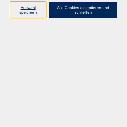
Auswahl
Alle Cookies akzeptieren und
Programm
speichern
schließen
Gesellschaft
Kultur
Gesundheit
Sprachen
Deutsch & Integration
Beruf & Digitalisierung
vhs business
junge vhs
vhs.online
Außenstellen
Newsletter