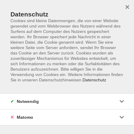
×
Datenschutz
Cookies sind kleine Datenmengen, die von einer Website
gesendet und vom Webbrowser des Nutzers während des
Surfens auf dem Computer des Nutzers gespeichert
werden. Ihr Browser speichert jede Nachricht in einer
kleinen Datei, die Cookie genannt wird. Wenn Sie eine
Skip to main content
weitere Seite vom Server anfordern, sendet Ihr Browser
das Cookie an den Server zurück. Cookies wurden als
Der Kurs konnte nicht gefunden werden.
zuverlässiger Mechanismus für Websites entwickelt, um
sich Informationen zu merken oder die Surfaktivitäten des
Benutzers aufzuzeichnen. Bitte willigen Sie in die
Verwendung von Cookies ein. Weitere Informationen finden
Sie in unseren Datenschutzhinweisen.
Datenschutz
AGB
Datenschutzerklärung
Notwendig
Impressum
Widerrufsbelehrung
Matomo
Widerruf