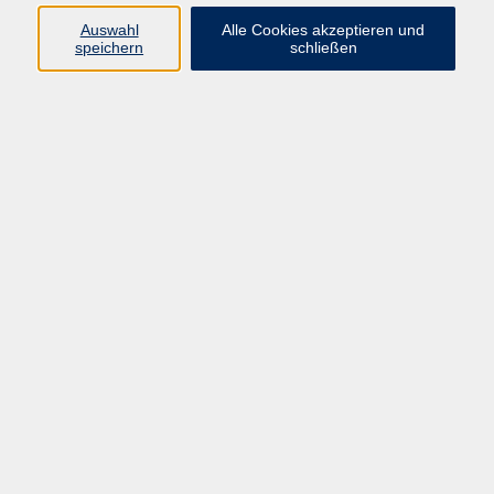
Auswahl
Alle Cookies akzeptieren und
Programm
speichern
schließen
Gesellschaft
Kultur
Gesundheit
Sprachen
Deutsch & Integration
Beruf & Digitalisierung
vhs business
junge vhs
vhs.online
Außenstellen
Newsletter