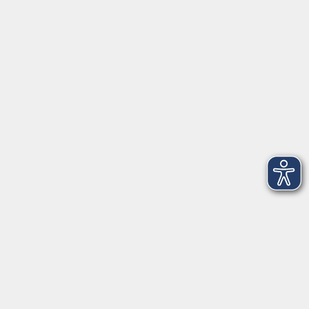
91154 Roth
09174 4749-40
integration@vhs-roth.de
Öffnungszeiten
Montag
09:00 - 12:00 + 14:00 - 16:00
Dienstag
09:00 - 12:00 + 14:00 - 16:00
Mittwoch
geschlossen
Donnerstag
09:00 - 12:00 + 14:00 - 16:00
Freitag
09:00 - 12:00
Öffnungszeiten