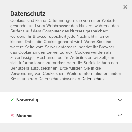
×
Datenschutz
Cookies sind kleine Datenmengen, die von einer Website
gesendet und vom Webbrowser des Nutzers während des
Surfens auf dem Computer des Nutzers gespeichert
werden. Ihr Browser speichert jede Nachricht in einer
kleinen Datei, die Cookie genannt wird. Wenn Sie eine
Skip to main content
You are here:
weitere Seite vom Server anfordern, sendet Ihr Browser
Über uns
Kursleitende
das Cookie an den Server zurück. Cookies wurden als
zuverlässiger Mechanismus für Websites entwickelt, um
sich Informationen zu merken oder die Surfaktivitäten des
Pfeiffer, Uwe
Benutzers aufzuzeichnen. Bitte willigen Sie in die
Verwendung von Cookies ein. Weitere Informationen finden
Sie in unseren Datenschutzhinweisen.
Datenschutz
Nur Fliegen ist schöner!
Sa. 08.08.2026 09:00
Notwendig
Wendelstein
Matomo