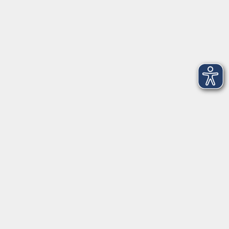
Hilpoltsteiner Straße 2a
91154 Roth
09174 4749-40
integration@vhs-roth.de
Öffnungszeiten
Montag
09:00 - 12:00 + 14:00 - 16:00
Dienstag
09:00 - 12:00 + 14:00 - 16:00
Mittwoch
geschlossen
Donnerstag
09:00 - 12:00 + 14:00 - 16:00
Freitag
09:00 - 12:00