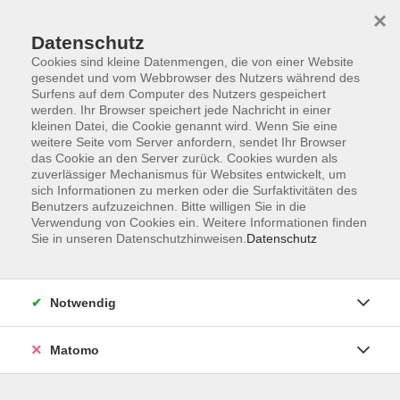
×
Datenschutz
Cookies sind kleine Datenmengen, die von einer Website
gesendet und vom Webbrowser des Nutzers während des
Surfens auf dem Computer des Nutzers gespeichert
werden. Ihr Browser speichert jede Nachricht in einer
kleinen Datei, die Cookie genannt wird. Wenn Sie eine
Skip to main content
weitere Seite vom Server anfordern, sendet Ihr Browser
das Cookie an den Server zurück. Cookies wurden als
zuverlässiger Mechanismus für Websites entwickelt, um
sich Informationen zu merken oder die Surfaktivitäten des
Benutzers aufzuzeichnen. Bitte willigen Sie in die
Verwendung von Cookies ein. Weitere Informationen finden
Sie in unseren Datenschutzhinweisen.
Datenschutz
Sie sind hier:
Notwendig
Runter vom Sofa!
Matomo
Yoga mit Faszientraining
Funktionelles Training für das Bindegewebe