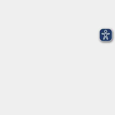
info@vhs-roth.de
Tel: 09174 4749 0
Fax: 09174 4749 50
Integrationsbüro
Seckendorffschloss
Hilpoltsteiner Straße 2a
91154 Roth
09174 4749-40
integration@vhs-roth.de
Öffnungszeiten