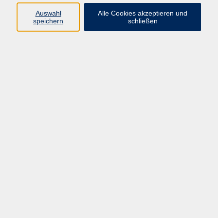
Auswahl
Alle Cookies akzeptieren und
Programm
speichern
schließen
Gesellschaft
Kultur
Gesundheit
Sprachen
Deutsch & Integration
Beruf & Digitalisierung
vhs business
junge vhs
vhs.online
Außenstellen
Newsletter