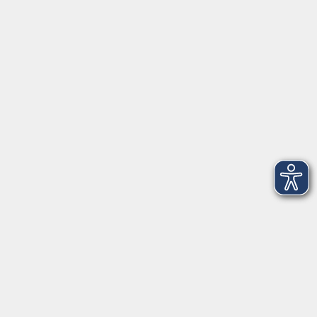
91154 Roth
09174 4749-40
integration@vhs-roth.de
Öffnungszeiten
Montag
09:00 - 12:00 + 14:00 - 16:00
Dienstag
09:00 - 12:00 + 14:00 - 16:00
Mittwoch
geschlossen
Donnerstag
09:00 - 12:00 + 14:00 - 16:00
Freitag
09:00 - 12:00
Öffnungszeiten