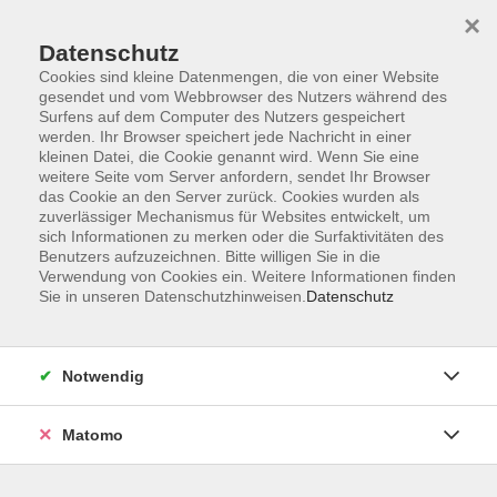
×
Datenschutz
Cookies sind kleine Datenmengen, die von einer Website
gesendet und vom Webbrowser des Nutzers während des
Surfens auf dem Computer des Nutzers gespeichert
werden. Ihr Browser speichert jede Nachricht in einer
kleinen Datei, die Cookie genannt wird. Wenn Sie eine
Skip to main content
weitere Seite vom Server anfordern, sendet Ihr Browser
das Cookie an den Server zurück. Cookies wurden als
Der Kurs konnte nicht gefunden werden.
zuverlässiger Mechanismus für Websites entwickelt, um
sich Informationen zu merken oder die Surfaktivitäten des
Benutzers aufzuzeichnen. Bitte willigen Sie in die
Verwendung von Cookies ein. Weitere Informationen finden
Sie in unseren Datenschutzhinweisen.
Datenschutz
AGB
Datenschutzerklärung
Notwendig
Impressum
Widerrufsbelehrung
Matomo
Widerruf