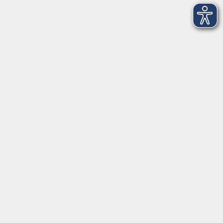
09174 4749-40
integration@vhs-roth.de
Öffnungszeiten
Montag
09:00 - 12:00 + 14:00 - 16:00
Dienstag
09:00 - 12:00 + 14:00 - 16:00
Mittwoch
geschlossen
Donnerstag
09:00 - 12:00 + 14:00 - 16:00
Freitag
09:00 - 12:00
Öffnungszeiten
Dienstag
09:00 - 12:00