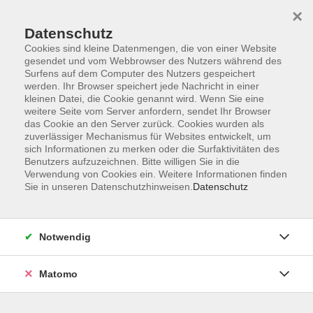
×
Datenschutz
Cookies sind kleine Datenmengen, die von einer Website
gesendet und vom Webbrowser des Nutzers während des
Surfens auf dem Computer des Nutzers gespeichert
werden. Ihr Browser speichert jede Nachricht in einer
kleinen Datei, die Cookie genannt wird. Wenn Sie eine
Skip to main content
weitere Seite vom Server anfordern, sendet Ihr Browser
das Cookie an den Server zurück. Cookies wurden als
zuverlässiger Mechanismus für Websites entwickelt, um
sich Informationen zu merken oder die Surfaktivitäten des
Benutzers aufzuzeichnen. Bitte willigen Sie in die
Verwendung von Cookies ein. Weitere Informationen finden
Sie in unseren Datenschutzhinweisen.
Datenschutz
Sie sind hier:
Notwendig
Online-Kurse / VHS Online
Matomo
Sanierung und Heizung – Förderlandschaft
im Überblick
Online-Vortrag