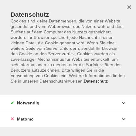
×
Datenschutz
Cookies sind kleine Datenmengen, die von einer Website
gesendet und vom Webbrowser des Nutzers während des
Surfens auf dem Computer des Nutzers gespeichert
werden. Ihr Browser speichert jede Nachricht in einer
kleinen Datei, die Cookie genannt wird. Wenn Sie eine
Skip to main content
weitere Seite vom Server anfordern, sendet Ihr Browser
das Cookie an den Server zurück. Cookies wurden als
zuverlässiger Mechanismus für Websites entwickelt, um
sich Informationen zu merken oder die Surfaktivitäten des
Benutzers aufzuzeichnen. Bitte willigen Sie in die
Verwendung von Cookies ein. Weitere Informationen finden
Sie in unseren Datenschutzhinweisen.
Datenschutz
Sie sind hier:
Notwendig
Neues entdecken!
Matomo
Anfängerschwimmkurs ab 5 Jahre
ohne Eltern