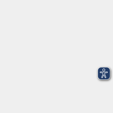
Widerruf
vhs im Landkreis Roth
Maria-Dorothea-Straße 8
91161 Hilpoltstein
info@vhs-roth.de
Tel: 09174 4749 0
Fax: 09174 4749 50
Integrationsbüro
Seckendorffschloss
Hilpoltsteiner Straße 2a