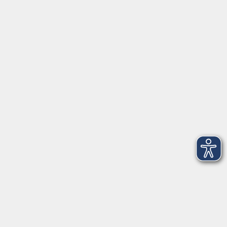
vhs im Landkreis Roth
Maria-Dorothea-Straße 8
91161 Hilpoltstein
info@vhs-roth.de
Tel: 09174 4749 0
Fax: 09174 4749 50
Integrationsbüro
Seckendorffschloss
Hilpoltsteiner Straße 2a
91154 Roth
09174 4749-40