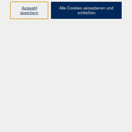
Auswahl
Alle Cookies akzeptieren und
Fühlst Du Dich nach einem langen Arbeitstag
speichern
schließen
ausgelaugt?
Brauchst Du frische Luft, Ruhe und einen Moment nur
für Dich?
Dann ist dieses 90-minütige Afterwork-Wald-
Gesundheitstraining genau das Richtige für Dich.
Gemeinsam tauchen wir ein in die entspannende
Atmosphäre des Waldes, schalten ab vom Alltag und
tanken neue Energie.
Mit einfachen Achtsamkeits- und
Entspannungsübungen kommst Du zur Ruhe und
stärkst dabei ganz nebenbei Dein Wohlbefinden.
Was Dich erwartet:
Kurze, wirksame Übungen zur Entspannung