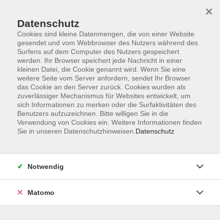
×
Datenschutz
Cookies sind kleine Datenmengen, die von einer Website
gesendet und vom Webbrowser des Nutzers während des
Surfens auf dem Computer des Nutzers gespeichert
werden. Ihr Browser speichert jede Nachricht in einer
kleinen Datei, die Cookie genannt wird. Wenn Sie eine
Skip to main content
weitere Seite vom Server anfordern, sendet Ihr Browser
das Cookie an den Server zurück. Cookies wurden als
zuverlässiger Mechanismus für Websites entwickelt, um
sich Informationen zu merken oder die Surfaktivitäten des
Benutzers aufzuzeichnen. Bitte willigen Sie in die
Verwendung von Cookies ein. Weitere Informationen finden
Sie in unseren Datenschutzhinweisen.
Datenschutz
Sie sind hier:
Notwendig
Neues entdecken!
Matomo
Afterwork-Entspannung – Auszeit in der
Natur
Wald-Gesundheitstraining für Körper und Seele