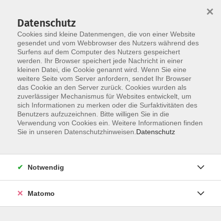
×
Datenschutz
Cookies sind kleine Datenmengen, die von einer Website
gesendet und vom Webbrowser des Nutzers während des
Surfens auf dem Computer des Nutzers gespeichert
werden. Ihr Browser speichert jede Nachricht in einer
kleinen Datei, die Cookie genannt wird. Wenn Sie eine
Skip to main content
weitere Seite vom Server anfordern, sendet Ihr Browser
das Cookie an den Server zurück. Cookies wurden als
Der Kurs konnte nicht gefunden werden.
zuverlässiger Mechanismus für Websites entwickelt, um
sich Informationen zu merken oder die Surfaktivitäten des
Benutzers aufzuzeichnen. Bitte willigen Sie in die
Verwendung von Cookies ein. Weitere Informationen finden
Sie in unseren Datenschutzhinweisen.
Datenschutz
AGB
Datenschutzerklärung
Notwendig
Impressum
Widerrufsbelehrung
Matomo
Widerruf