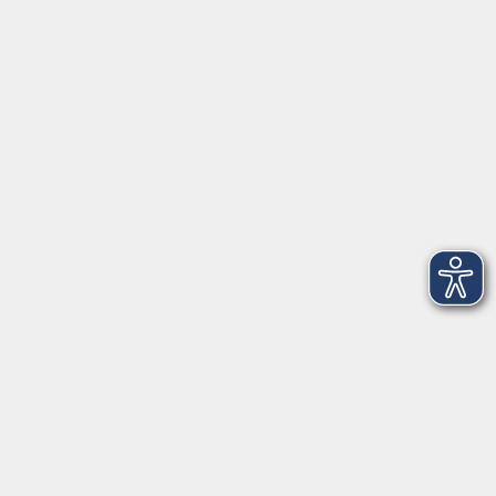
91154 Roth
09174 4749-40
integration@vhs-roth.de
Öffnungszeiten
Montag
09:00 - 12:00 + 14:00 - 16:00
Dienstag
09:00 - 12:00 + 14:00 - 16:00
Mittwoch
geschlossen
Donnerstag
09:00 - 12:00 + 14:00 - 16:00
Freitag
09:00 - 12:00
Öffnungszeiten