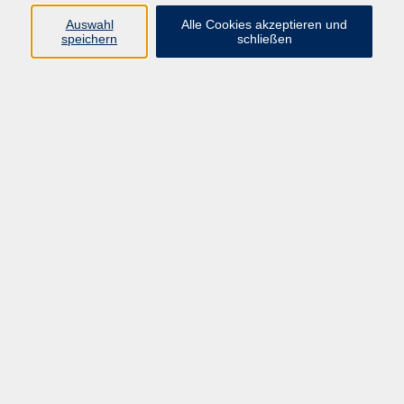
Auswahl
Alle Cookies akzeptieren und
Programm
speichern
schließen
Gesellschaft
Kultur
Gesundheit
Sprachen
Deutsch & Integration
Beruf & Digitalisierung
vhs business
junge vhs
vhs.online
Außenstellen
Newsletter