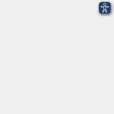
09174 4749-40
integration@vhs-roth.de
Öffnungszeiten
Montag
09:00 - 12:00 + 14:00 - 16:00
Dienstag
09:00 - 12:00 + 14:00 - 16:00
Mittwoch
geschlossen
Donnerstag
09:00 - 12:00 + 14:00 - 16:00
Freitag
09:00 - 12:00
Öffnungszeiten
Dienstag
09:00 - 12:00