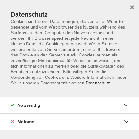
×
Datenschutz
Cookies sind kleine Datenmengen, die von einer Website
gesendet und vom Webbrowser des Nutzers während des
Surfens auf dem Computer des Nutzers gespeichert
werden. Ihr Browser speichert jede Nachricht in einer
kleinen Datei, die Cookie genannt wird. Wenn Sie eine
Skip to main content
weitere Seite vom Server anfordern, sendet Ihr Browser
das Cookie an den Server zurück. Cookies wurden als
zuverlässiger Mechanismus für Websites entwickelt, um
sich Informationen zu merken oder die Surfaktivitäten des
Benutzers aufzuzeichnen. Bitte willigen Sie in die
Verwendung von Cookies ein. Weitere Informationen finden
Sie in unseren Datenschutzhinweisen.
Datenschutz
Sie sind hier:
Notwendig
Gesellschaft
Matomo
Was hat mein Konsum mit der Klimakrise zu
tun?
Online-Vortrag