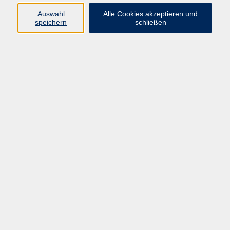
Auswahl
Alle Cookies akzeptieren und
In unserem Vortrag greifen wir alltägliche Beispiele
speichern
schließen
des Konsums auf: Fakten, Hintergründe, ein wenig
Konsum-Psychologie, aber auch Tipps für einen
verantwortlichen Konsum – der sogar Spaß macht,
Geld spart und das Leben oft einfacher und schöner
machen kann.
Der Vortrag findet in Kooperation mit der
Energieberatung der Verbraucherzentrale Bayern
statt.
Zielgruppe: Alle Interessierten ab 16 Jahren
Referent: Dr. Maiken Winter, Verbraucherzentrale
Bayern e.V.
Anmeldelink: https://vhs.link/65zpyC