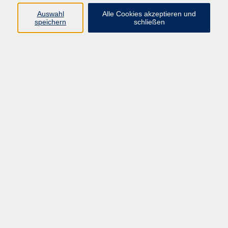
Auswahl
Alle Cookies akzeptieren und
Programm
speichern
schließen
Gesellschaft
Kultur
Gesundheit
Sprachen
Deutsch & Integration
Beruf & Digitalisierung
vhs business
junge vhs
vhs.online
Außenstellen
Newsletter