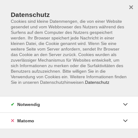
×
Datenschutz
Cookies sind kleine Datenmengen, die von einer Website
gesendet und vom Webbrowser des Nutzers während des
Surfens auf dem Computer des Nutzers gespeichert
werden. Ihr Browser speichert jede Nachricht in einer
kleinen Datei, die Cookie genannt wird. Wenn Sie eine
Skip to main content
weitere Seite vom Server anfordern, sendet Ihr Browser
das Cookie an den Server zurück. Cookies wurden als
Der Kurs konnte nicht gefunden werden.
zuverlässiger Mechanismus für Websites entwickelt, um
sich Informationen zu merken oder die Surfaktivitäten des
Benutzers aufzuzeichnen. Bitte willigen Sie in die
Verwendung von Cookies ein. Weitere Informationen finden
Sie in unseren Datenschutzhinweisen.
Datenschutz
AGB
Datenschutzerklärung
Notwendig
Impressum
Widerrufsbelehrung
Matomo
Widerruf