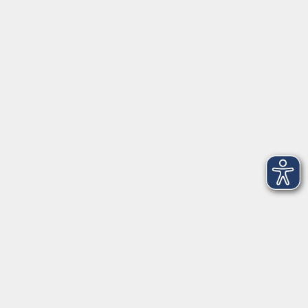
91154 Roth
09174 4749-40
integration@vhs-roth.de
Öffnungszeiten
Montag
09:00 - 12:00 + 14:00 - 16:00
Dienstag
09:00 - 12:00 + 14:00 - 16:00
Mittwoch
geschlossen
Donnerstag
09:00 - 12:00 + 14:00 - 16:00
Freitag
09:00 - 12:00
Öffnungszeiten