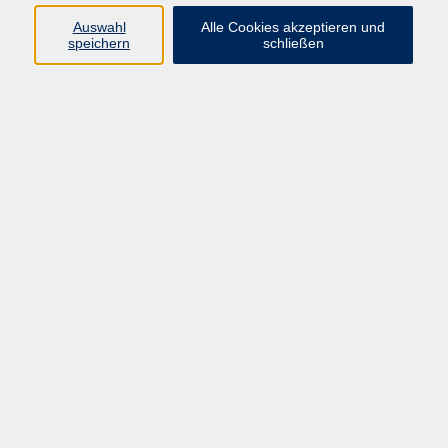
Auswahl
Alle Cookies akzeptieren und
Programm
speichern
schließen
Gesellschaft
Kultur
Gesundheit
Sprachen
Deutsch & Integration
Beruf & Digitalisierung
vhs business
junge vhs
vhs.online
Außenstellen
Newsletter