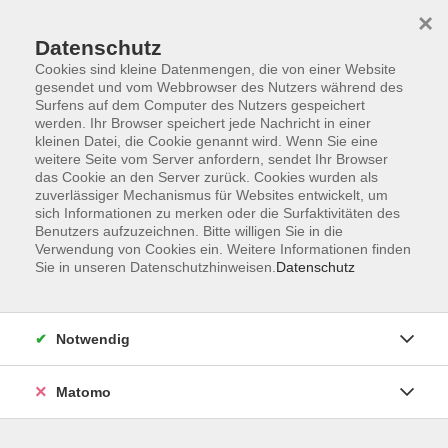
×
Datenschutz
Cookies sind kleine Datenmengen, die von einer Website
gesendet und vom Webbrowser des Nutzers während des
Surfens auf dem Computer des Nutzers gespeichert
werden. Ihr Browser speichert jede Nachricht in einer
kleinen Datei, die Cookie genannt wird. Wenn Sie eine
Skip to main content
weitere Seite vom Server anfordern, sendet Ihr Browser
das Cookie an den Server zurück. Cookies wurden als
Der Kurs konnte nicht gefunden werden.
zuverlässiger Mechanismus für Websites entwickelt, um
sich Informationen zu merken oder die Surfaktivitäten des
Benutzers aufzuzeichnen. Bitte willigen Sie in die
Verwendung von Cookies ein. Weitere Informationen finden
Sie in unseren Datenschutzhinweisen.
Datenschutz
AGB
Datenschutzerklärung
Notwendig
Impressum
Widerrufsbelehrung
Matomo
Widerruf