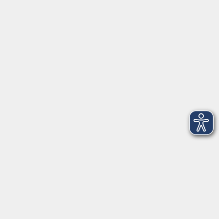
91154 Roth
09174 4749-40
integration@vhs-roth.de
Öffnungszeiten
Montag
09:00 - 12:00 + 14:00 - 16:00
Dienstag
09:00 - 12:00 + 14:00 - 16:00
Mittwoch
geschlossen
Donnerstag
09:00 - 12:00 + 14:00 - 16:00
Freitag
09:00 - 12:00
Öffnungszeiten