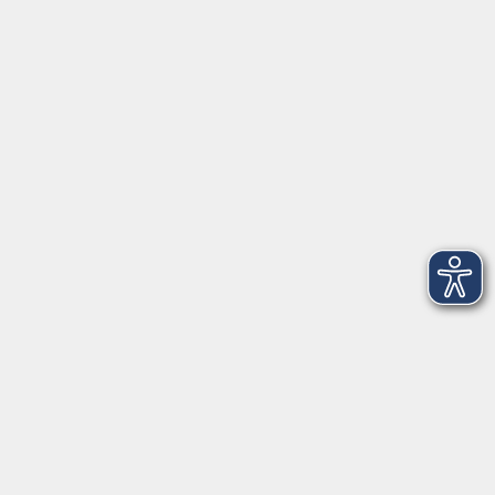
91154 Roth
09174 4749-40
integration@vhs-roth.de
Öffnungszeiten
Montag
09:00 - 12:00 + 14:00 - 16:00
Dienstag
09:00 - 12:00 + 14:00 - 16:00
Mittwoch
geschlossen
Donnerstag
09:00 - 12:00 + 14:00 - 16:00
Freitag
09:00 - 12:00
Öffnungszeiten