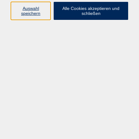
Auswahl
Alle Cookies akzeptieren und
Programm
speichern
schließen
Gesellschaft
Kultur
Gesundheit
Sprachen
Deutsch & Integration
Beruf & Digitalisierung
vhs business
junge vhs
vhs.online
Außenstellen
Newsletter