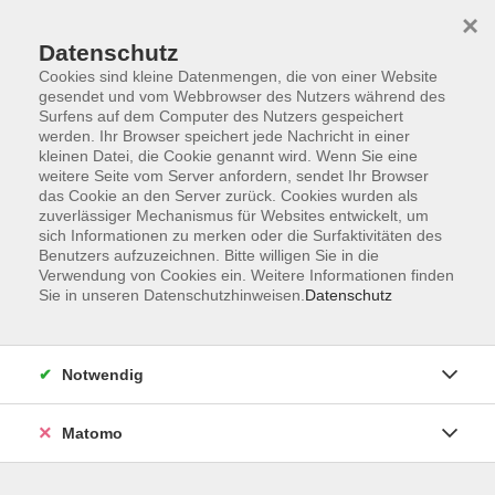
×
Datenschutz
Cookies sind kleine Datenmengen, die von einer Website
gesendet und vom Webbrowser des Nutzers während des
Surfens auf dem Computer des Nutzers gespeichert
werden. Ihr Browser speichert jede Nachricht in einer
kleinen Datei, die Cookie genannt wird. Wenn Sie eine
Skip to main content
weitere Seite vom Server anfordern, sendet Ihr Browser
das Cookie an den Server zurück. Cookies wurden als
Der Kurs konnte nicht gefunden werden.
zuverlässiger Mechanismus für Websites entwickelt, um
sich Informationen zu merken oder die Surfaktivitäten des
Benutzers aufzuzeichnen. Bitte willigen Sie in die
Verwendung von Cookies ein. Weitere Informationen finden
Sie in unseren Datenschutzhinweisen.
Datenschutz
AGB
Datenschutzerklärung
Notwendig
Impressum
Widerrufsbelehrung
Matomo
Widerruf