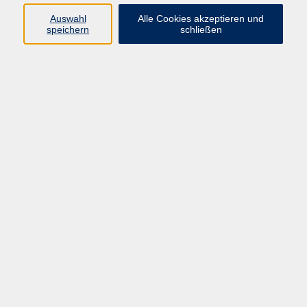
Auswahl
Alle Cookies akzeptieren und
speichern
schließen
You are here:
Adventsgewinnspiel
Adventskalender einfach umgesetzt in
TYPO3
In unserem Adventskalender finden Sie an jedem Tag
vom 1. - 24. Dezember 2022 genau einen Buchstaben
auf dieser Seite. Zusammengesetzt ergibt sich daraus
unser weihnachtlicher Lösungsspruch.
Und so funktioniert es
Unser Lösungsspruch besteht aus 5
Wörtern und 24 Buchstaben. Damit es