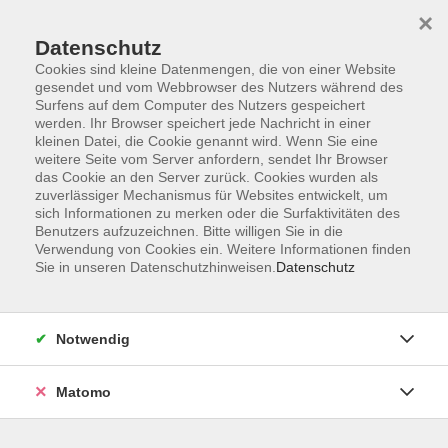
×
Datenschutz
Cookies sind kleine Datenmengen, die von einer Website
gesendet und vom Webbrowser des Nutzers während des
Surfens auf dem Computer des Nutzers gespeichert
werden. Ihr Browser speichert jede Nachricht in einer
kleinen Datei, die Cookie genannt wird. Wenn Sie eine
Skip to main content
weitere Seite vom Server anfordern, sendet Ihr Browser
das Cookie an den Server zurück. Cookies wurden als
zuverlässiger Mechanismus für Websites entwickelt, um
sich Informationen zu merken oder die Surfaktivitäten des
Benutzers aufzuzeichnen. Bitte willigen Sie in die
Verwendung von Cookies ein. Weitere Informationen finden
Unser Gewinnspiel im
Sie in unseren Datenschutzhinweisen.
Datenschutz
Advent
Jeden Tag ein Buchstabe -
Notwendig
Finden Sie den Lösungsspruch?
Matomo