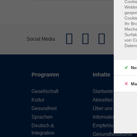
Cookie
Webbr
gespei
Cookie
Ihr Br
Mechan
Surfak
Social Media
von Co
Daten
No
Programm
Inhalte
Ma
Gesellschaft
Startseite
Kultur
Aktuelles
Gesundheit
Über uns
Sprachen
Informationen
Deutsch &
Empfehlungen
Integration
Gesundheitskurse