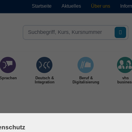
Startseite
Aktuelles
Über uns
Infor
Sprachen
Deutsch &
Beruf &
vhs
Integration
Digitalisierung
busines
den
enschutz