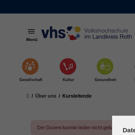
Menü
Skip to main content
Gesellschaft
Kultur
Gesundheit
You are here:
Über uns
Kursleitende
Der Dozent konnte leider nicht gefunden wer
Dat