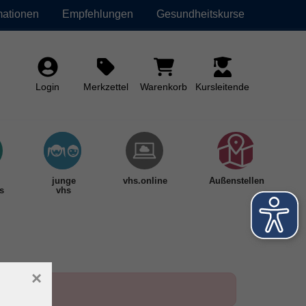
mationen
Empfehlungen
Gesundheitskurse
Login
Merkzettel
Warenkorb
Kursleitende
junge
vhs.online
Außenstellen
s
vhs
×