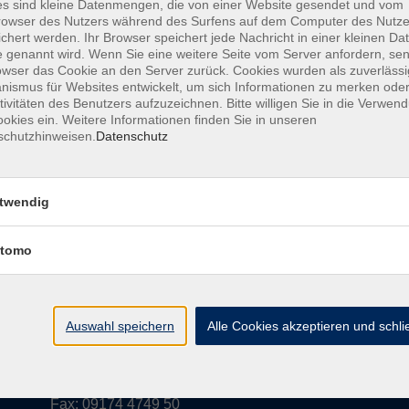
s sind kleine Datenmengen, die von einer Website gesendet und vom
owser des Nutzers während des Surfens auf dem Computer des Nutze
chert werden. Ihr Browser speichert jede Nachricht in einer kleinen Dat
 genannt wird. Wenn Sie eine weitere Seite vom Server anfordern, se
owser das Cookie an den Server zurück. Cookies wurden als zuverlässi
ismus für Websites entwickelt, um sich Informationen zu merken oder
tivitäten des Benutzers aufzuzeichnen. Bitte willigen Sie in die Verwen
AGB
Datenschutzerkl
okies ein. Weitere Informationen finden Sie in unseren
schutzhinweisen.
Datenschutz
twendig
vhs im Landkreis Roth
Öffnungsz
tomo
Maria-Dorothea-Straße 8
Montag
91161 Hilpoltstein
Dienstag
Mittwoch
Auswahl speichern
Alle Cookies akzeptieren und schl
info@vhs-roth.de
Donnerstag
Freitag
Tel: 09174 4749 0
Fax: 09174 4749 50