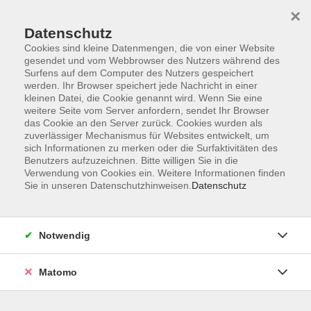
×
Datenschutz
Cookies sind kleine Datenmengen, die von einer Website
gesendet und vom Webbrowser des Nutzers während des
Surfens auf dem Computer des Nutzers gespeichert
werden. Ihr Browser speichert jede Nachricht in einer
kleinen Datei, die Cookie genannt wird. Wenn Sie eine
Skip to main content
You are here:
weitere Seite vom Server anfordern, sendet Ihr Browser
Über uns
Kursleitende
das Cookie an den Server zurück. Cookies wurden als
zuverlässiger Mechanismus für Websites entwickelt, um
sich Informationen zu merken oder die Surfaktivitäten des
Benutzers aufzuzeichnen. Bitte willigen Sie in die
Der Dozent konnte leider nicht gefunden werden
Verwendung von Cookies ein. Weitere Informationen finden
Sie in unseren Datenschutzhinweisen.
Datenschutz
Notwendig
AGB
Datenschutzerklärung
Matomo
Impressum
Widerrufsbelehrung