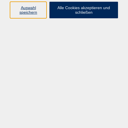
Widerruf
Auswahl
Alle Cookies akzeptieren und
speichern
schließen
Programm
Gesellschaft
Kultur
Gesundheit
Sprachen
Deutsch & Integration
Beruf & Digitalisierung
vhs business
junge vhs
vhs.online
Außenstellen