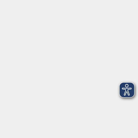
Seckendorffschloss
Hilpoltsteiner Straße 2a
91154 Roth
09174 4749-40
integration@vhs-roth.de
Öffnungszeiten
Montag
09:00 - 12:00 + 14:00 - 16:00
Dienstag
09:00 - 12:00 + 14:00 - 16:00
Mittwoch
geschlossen
Donnerstag
09:00 - 12:00 + 14:00 - 16:00
Freitag
09:00 - 12:00