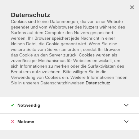
×
Datenschutz
Cookies sind kleine Datenmengen, die von einer Website
gesendet und vom Webbrowser des Nutzers während des
Surfens auf dem Computer des Nutzers gespeichert
werden. Ihr Browser speichert jede Nachricht in einer
kleinen Datei, die Cookie genannt wird. Wenn Sie eine
Skip to main content
You are here:
weitere Seite vom Server anfordern, sendet Ihr Browser
Über uns
Kursleitende
das Cookie an den Server zurück. Cookies wurden als
zuverlässiger Mechanismus für Websites entwickelt, um
sich Informationen zu merken oder die Surfaktivitäten des
Licht, Martina
Benutzers aufzuzeichnen. Bitte willigen Sie in die
Verwendung von Cookies ein. Weitere Informationen finden
Sie in unseren Datenschutzhinweisen.
Datenschutz
Entspannung fängt im Kiefer an
Mo. 26.10.2026 18:30
Notwendig
Roth
Matomo