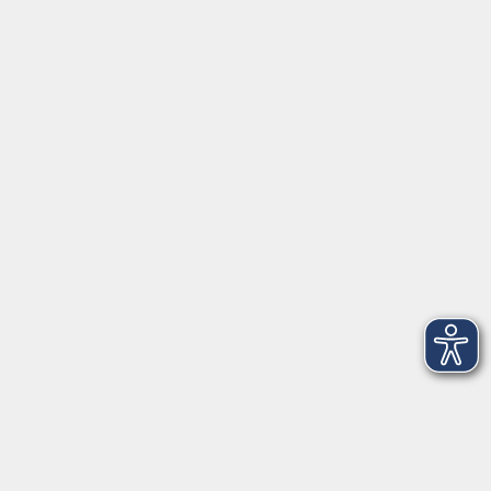
Fax: 09174 4749 50
Integrationsbüro
Seckendorffschloss
Hilpoltsteiner Straße 2a
91154 Roth
09174 4749-40
integration@vhs-roth.de
Öffnungszeiten
Montag
09:00 - 12:00 + 14:00 - 16:00
Dienstag
09:00 - 12:00 + 14:00 - 16:00
Mittwoch
geschlossen