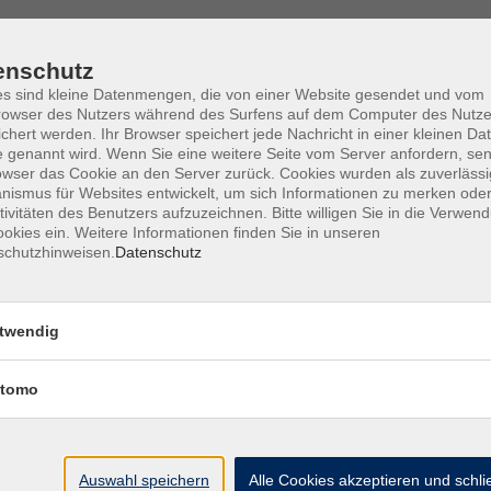
Fr. 02.
enschutz
Heidec
s sind kleine Datenmengen, die von einer Website gesendet und vom
owser des Nutzers während des Surfens auf dem Computer des Nutze
chert werden. Ihr Browser speichert jede Nachricht in einer kleinen Dat
 genannt wird. Wenn Sie eine weitere Seite vom Server anfordern, se
owser das Cookie an den Server zurück. Cookies wurden als zuverlässi
ismus für Websites entwickelt, um sich Informationen zu merken oder
tivitäten des Benutzers aufzuzeichnen. Bitte willigen Sie in die Verwen
okies ein. Weitere Informationen finden Sie in unseren
schutzhinweisen.
Datenschutz
AGB
Datenschutzerkl
twendig
tomo
vhs im Landkreis Roth
Öffnungsz
Auswahl speichern
Alle Cookies akzeptieren und schl