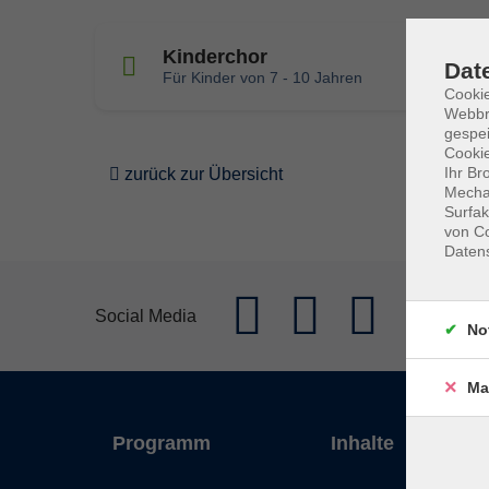
Kinderchor
Dat
Für Kinder von 7 - 10 Jahren
Cookie
Webbr
gespei
Cookie
Ihr Br
zurück zur Übersicht
Mechan
Surfak
von Co
Daten
Social Media
No
Ma
Programm
Inhalte