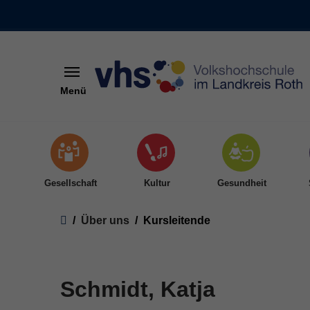
Menü
Skip to main content
Gesellschaft
Kultur
Gesundheit
You are here:
Über uns
Kursleitende
Schmidt, Katja