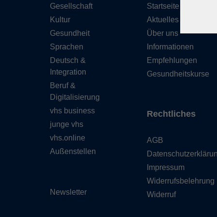
Gesellschaft
Startseite
Kultur
Aktuelles
Gesundheit
Über uns
Sprachen
Informationen
Deutsch &
Empfehlungen
Integration
Gesundheitskurse
Beruf &
Digitalisierung
vhs business
Rechtliches
junge vhs
vhs.online
AGB
Außenstellen
Datenschutzerkläru
Impressum
Widerrufsbelehrung
Newsletter
Widerruf