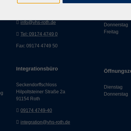
Maria-Dorothea-Straße 8
Montag
91161 Hilpoltstein
Dienstag
Mittwoch
info@vhs-roth.de
Donnerstag
Freitag
Tel: 09174 4749 0
Fax: 09174 4749 50
Integrationsbüro
Öffnungsz
Seckendorffschloss
Dienstag
Hilpoltsteiner Straße 2a
ng
Donnerstag
91154 Roth
09174 4749-40
integration@vhs-roth.de