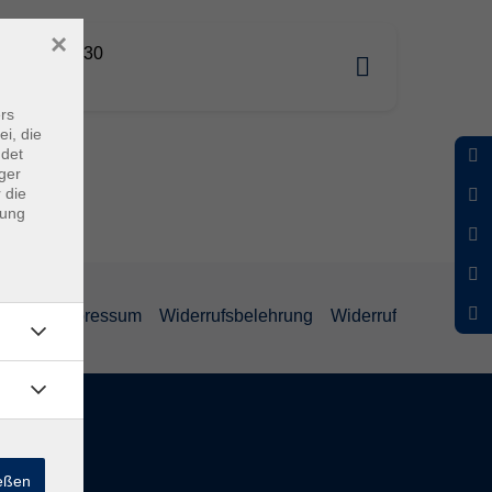
×
10.2026 15:30
k
rs
ei, die
ndet
ger
 die
dung
ärung
Impressum
Widerrufsbelehrung
Widerruf
eiten
ießen