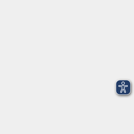
Seckendorffschloss
Hilpoltsteiner Straße 2a
91154 Roth
09174 4749-40
integration@vhs-roth.de
Öffnungszeiten
Montag
09:00 - 12:00 + 14:00 - 16:00
Dienstag
09:00 - 12:00 + 14:00 - 16:00
Mittwoch
geschlossen
Donnerstag
09:00 - 12:00 + 14:00 - 16:00
Freitag
09:00 - 12:00