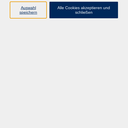
Widerruf
Auswahl
Alle Cookies akzeptieren und
speichern
schließen
Programm
Gesellschaft
Kultur
Gesundheit
Sprachen
Deutsch & Integration
Beruf & Digitalisierung
vhs business
junge vhs
vhs.online
Außenstellen