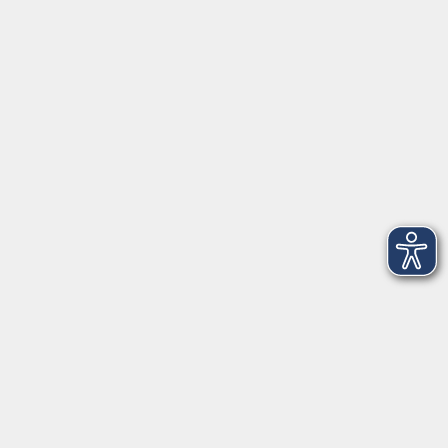
91154 Roth
09174 4749-40
integration@vhs-roth.de
Öffnungszeiten
Montag
09:00 - 12:00 + 14:00 - 16:00
Dienstag
09:00 - 12:00 + 14:00 - 16:00
Mittwoch
geschlossen
Donnerstag
09:00 - 12:00 + 14:00 - 16:00
Freitag
09:00 - 12:00
Öffnungszeiten