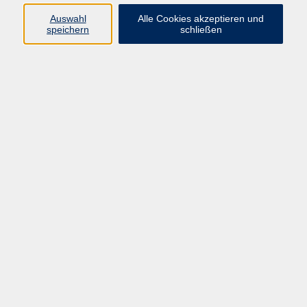
Auswahl
Alle Cookies akzeptieren und
Programm
speichern
schließen
Gesellschaft
Kultur
Gesundheit
Sprachen
Deutsch & Integration
Beruf & Digitalisierung
vhs business
junge vhs
vhs.online
Außenstellen
Newsletter