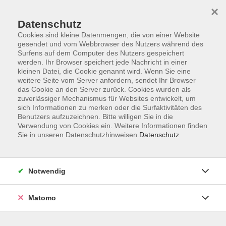
×
Datenschutz
Cookies sind kleine Datenmengen, die von einer Website
gesendet und vom Webbrowser des Nutzers während des
Surfens auf dem Computer des Nutzers gespeichert
werden. Ihr Browser speichert jede Nachricht in einer
kleinen Datei, die Cookie genannt wird. Wenn Sie eine
Skip to main content
weitere Seite vom Server anfordern, sendet Ihr Browser
das Cookie an den Server zurück. Cookies wurden als
Der Kurs konnte nicht gefunden werden.
zuverlässiger Mechanismus für Websites entwickelt, um
sich Informationen zu merken oder die Surfaktivitäten des
Benutzers aufzuzeichnen. Bitte willigen Sie in die
Verwendung von Cookies ein. Weitere Informationen finden
Sie in unseren Datenschutzhinweisen.
Datenschutz
AGB
Datenschutzerklärung
Notwendig
Impressum
Widerrufsbelehrung
Matomo
Widerruf