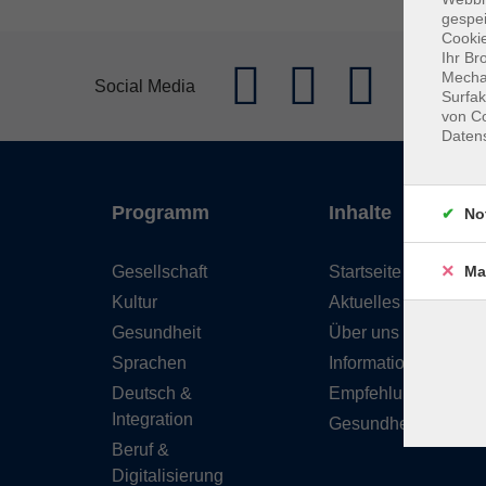
gespei
Cookie
Ihr Br
Mechan
Social Media
Surfak
von Co
Daten
Programm
Inhalte
No
Gesellschaft
Startseite
Ma
Kultur
Aktuelles
Gesundheit
Über uns
Sprachen
Informationen
Deutsch &
Empfehlungen
Integration
Gesundheitskurse
Beruf &
Digitalisierung