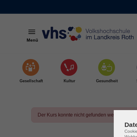
Menü
Skip to main content
Gesellschaft
Kultur
Gesundheit
Der Kurs konnte nicht gefunden werden.
Dat
Cookie
Webbr