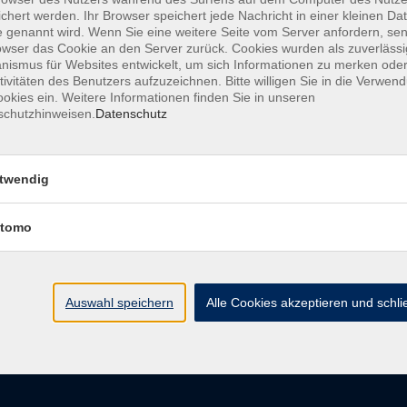
chert werden. Ihr Browser speichert jede Nachricht in einer kleinen Dat
 genannt wird. Wenn Sie eine weitere Seite vom Server anfordern, se
owser das Cookie an den Server zurück. Cookies wurden als zuverlässi
ismus für Websites entwickelt, um sich Informationen zu merken oder
AGB
Datenschutzerkl
tivitäten des Benutzers aufzuzeichnen. Bitte willigen Sie in die Verwen
okies ein. Weitere Informationen finden Sie in unseren
schutzhinweisen.
Datenschutz
vhs im Landkreis Roth
Öffnungsz
twendig
tomo
Maria-Dorothea-Straße 8
Montag
91161 Hilpoltstein
Dienstag
Mittwoch
info@vhs-roth.de
Donnerstag
Auswahl speichern
Alle Cookies akzeptieren und schl
Freitag
Tel: 09174 4749 0
Fax: 09174 4749 50