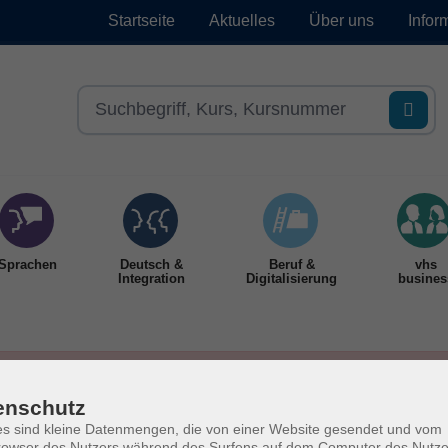
Startseite
Aktuelles
Über uns
Infor
Sprachen
Deutsch &
Beruf &
vhs
Integration
Digitalisierung
busines
enschutz
s sind kleine Datenmengen, die von einer Website gesendet und vom
owser des Nutzers während des Surfens auf dem Computer des Nutze