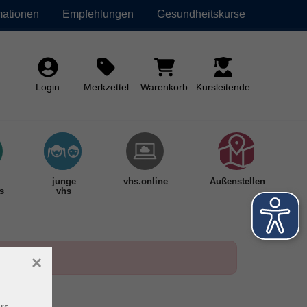
mationen
Empfehlungen
Gesundheitskurse
Login
Merkzettel
Warenkorb
Kursleitende
junge
vhs.online
Außenstellen
s
vhs
×
rs