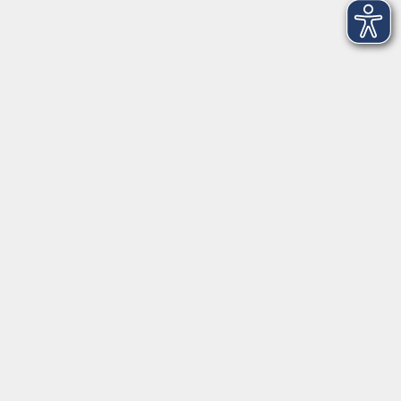
Integrationsbüro
Seckendorffschloss
Hilpoltsteiner Straße 2a
91154 Roth
09174 4749-40
integration@vhs-roth.de
Öffnungszeiten
Montag
09:00 - 12:00 + 14:00 - 16:00
Dienstag
09:00 - 12:00 + 14:00 - 16:00
Mittwoch
geschlossen
Donnerstag
09:00 - 12:00 + 14:00 - 16:00