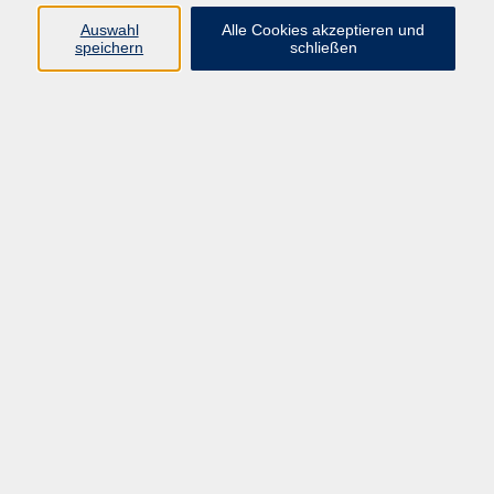
Auswahl
Alle Cookies akzeptieren und
Lebendiges Italienisch für den Alltag für Anfänger mit
speichern
schließen
Basiswissen.
Material (bitte selbst mitbringen):
Kurs- und Übungsbuch: Con piacere nuovo A1 (ISBN-
Nr. 978-3-12-502202-7), ab Lektion 5
95,00 €
Gebühr
In den Warenkorb
Kursnummer:
N35106
Start
Ende