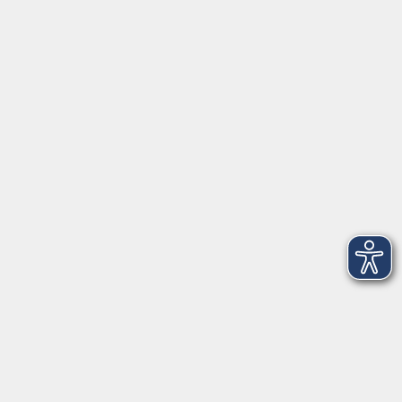
vhs im Landkreis Roth
Maria-Dorothea-Straße 8
91161 Hilpoltstein
info@vhs-roth.de
Tel: 09174 4749 0
Fax: 09174 4749 50
Integrationsbüro
Seckendorffschloss
Hilpoltsteiner Straße 2a
91154 Roth
09174 4749-40
integration@vhs-roth.de