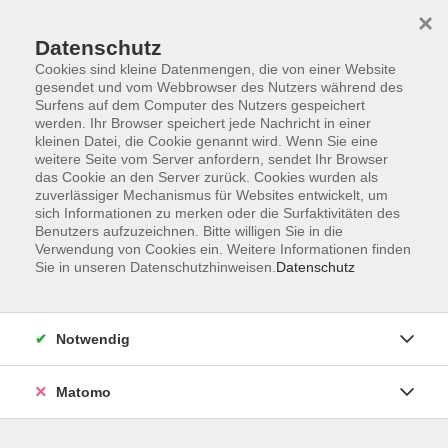
×
Datenschutz
Cookies sind kleine Datenmengen, die von einer Website
gesendet und vom Webbrowser des Nutzers während des
Surfens auf dem Computer des Nutzers gespeichert
werden. Ihr Browser speichert jede Nachricht in einer
kleinen Datei, die Cookie genannt wird. Wenn Sie eine
Skip to main content
weitere Seite vom Server anfordern, sendet Ihr Browser
das Cookie an den Server zurück. Cookies wurden als
zuverlässiger Mechanismus für Websites entwickelt, um
sich Informationen zu merken oder die Surfaktivitäten des
Benutzers aufzuzeichnen. Bitte willigen Sie in die
Verwendung von Cookies ein. Weitere Informationen finden
Sie in unseren Datenschutzhinweisen.
Datenschutz
Sie sind hier:
Notwendig
Sprachen
Matomo
Italienisch - Lebendiges Italienisch für den
Alltag
Niveaustufe A1 - mit Vorkenntnissen