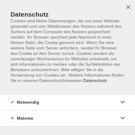
×
Datenschutz
Cookies sind kleine Datenmengen, die von einer Website
gesendet und vom Webbrowser des Nutzers während des
Surfens auf dem Computer des Nutzers gespeichert
werden. Ihr Browser speichert jede Nachricht in einer
kleinen Datei, die Cookie genannt wird. Wenn Sie eine
Skip to main content
weitere Seite vom Server anfordern, sendet Ihr Browser
das Cookie an den Server zurück. Cookies wurden als
zuverlässiger Mechanismus für Websites entwickelt, um
sich Informationen zu merken oder die Surfaktivitäten des
Benutzers aufzuzeichnen. Bitte willigen Sie in die
Verwendung von Cookies ein. Weitere Informationen finden
Sie in unseren Datenschutzhinweisen.
Datenschutz
Sie sind hier:
Notwendig
Sprachen
Deutsch
Deutsch als Fremdsprache
Matomo
Deutsch für Beruf und Alltag - Modul 3 (von
4)