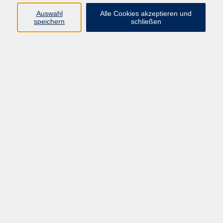
Niveau B2
Auswahl
Alle Cookies akzeptieren und
speichern
schließen
Im Anschluss an das Zertifikat B1 wird dieser
Aufbaukurs angeboten. Hier wird Wert gelegt auf die
Wiederholung und Vertiefung der Grammatik, aber vor
allem auch auf Konversation im Themenbereich
Berufs- und Alltagsleben, Schreiben von Briefen,
Praxisübungen.
Der Kurs führt nach 4 Modulen zur Niveaustufe B2 und
im Anschluss kann die B2-Prüfung abgelegt werden.
Vorkenntnisse: Modul 1+2 des B2-Kurses
Material (bitte selbst mitbringen):
Lehrbuch: TELC Einfach weiter! (ISBN-Nr. 978-3-
946447-33-7), ab Lektion 7