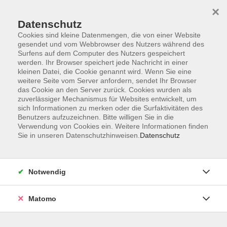
×
Datenschutz
Cookies sind kleine Datenmengen, die von einer Website
gesendet und vom Webbrowser des Nutzers während des
Surfens auf dem Computer des Nutzers gespeichert
werden. Ihr Browser speichert jede Nachricht in einer
kleinen Datei, die Cookie genannt wird. Wenn Sie eine
Skip to main content
weitere Seite vom Server anfordern, sendet Ihr Browser
das Cookie an den Server zurück. Cookies wurden als
zuverlässiger Mechanismus für Websites entwickelt, um
sich Informationen zu merken oder die Surfaktivitäten des
Benutzers aufzuzeichnen. Bitte willigen Sie in die
Verwendung von Cookies ein. Weitere Informationen finden
Sie in unseren Datenschutzhinweisen.
Datenschutz
Sie sind hier:
Notwendig
Sprachen
Matomo
Deutsch für Beruf und Alltag - Modul 2 (von
4)
Niveau B2