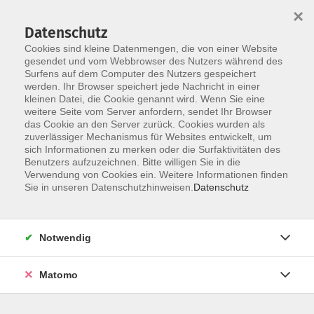
×
Datenschutz
Cookies sind kleine Datenmengen, die von einer Website
gesendet und vom Webbrowser des Nutzers während des
Surfens auf dem Computer des Nutzers gespeichert
werden. Ihr Browser speichert jede Nachricht in einer
kleinen Datei, die Cookie genannt wird. Wenn Sie eine
Skip to main content
weitere Seite vom Server anfordern, sendet Ihr Browser
das Cookie an den Server zurück. Cookies wurden als
zuverlässiger Mechanismus für Websites entwickelt, um
sich Informationen zu merken oder die Surfaktivitäten des
Benutzers aufzuzeichnen. Bitte willigen Sie in die
Verwendung von Cookies ein. Weitere Informationen finden
Sie in unseren Datenschutzhinweisen.
Datenschutz
Sie sind hier:
Notwendig
Gesellschaft
Recht / Finanzen
Recht, Finanzen
Matomo
Neue Trends in der Geldanlage