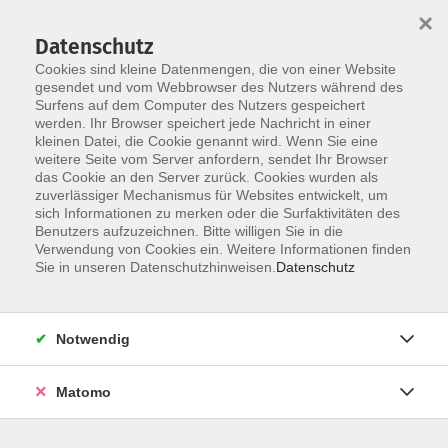
×
Datenschutz
Cookies sind kleine Datenmengen, die von einer Website
gesendet und vom Webbrowser des Nutzers während des
Surfens auf dem Computer des Nutzers gespeichert
werden. Ihr Browser speichert jede Nachricht in einer
kleinen Datei, die Cookie genannt wird. Wenn Sie eine
Skip to main content
weitere Seite vom Server anfordern, sendet Ihr Browser
das Cookie an den Server zurück. Cookies wurden als
Der Kurs konnte nicht gefunden werden.
zuverlässiger Mechanismus für Websites entwickelt, um
sich Informationen zu merken oder die Surfaktivitäten des
Benutzers aufzuzeichnen. Bitte willigen Sie in die
Verwendung von Cookies ein. Weitere Informationen finden
Sie in unseren Datenschutzhinweisen.
Datenschutz
AGB
Datenschutzerklärung
Notwendig
Impressum
Widerrufsbelehrung
Matomo
Widerruf