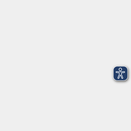
91154 Roth
09174 4749-40
integration@vhs-roth.de
Öffnungszeiten
Montag
09:00 - 12:00 + 14:00 - 16:00
Dienstag
09:00 - 12:00 + 14:00 - 16:00
Mittwoch
geschlossen
Donnerstag
09:00 - 12:00 + 14:00 - 16:00
Freitag
09:00 - 12:00
Öffnungszeiten