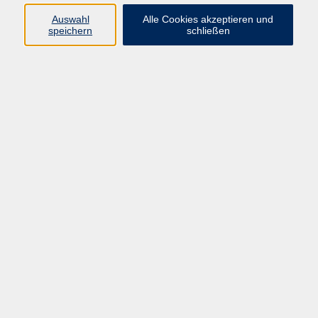
Auswahl
Alle Cookies akzeptieren und
Programm
speichern
schließen
Gesellschaft
Kultur
Gesundheit
Sprachen
Deutsch & Integration
Beruf & Digitalisierung
vhs business
junge vhs
vhs.online
Außenstellen
Newsletter