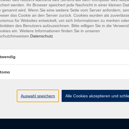
chert werden. Ihr Browser speichert jede Nachricht in einer kleinen Dat
 genannt wird. Wenn Sie eine weitere Seite vom Server anfordern, se
owser das Cookie an den Server zurück. Cookies wurden als zuverlässi
ismus für Websites entwickelt, um sich Informationen zu merken oder
AGB
Datenschutzerkl
tivitäten des Benutzers aufzuzeichnen. Bitte willigen Sie in die Verwen
okies ein. Weitere Informationen finden Sie in unseren
schutzhinweisen.
Datenschutz
vhs im Landkreis Roth
Öffnungsz
twendig
tomo
Maria-Dorothea-Straße 8
Montag
91161 Hilpoltstein
Dienstag
Mittwoch
info@vhs-roth.de
Donnerstag
Auswahl speichern
Alle Cookies akzeptieren und schl
Freitag
Tel: 09174 4749 0
Fax: 09174 4749 50