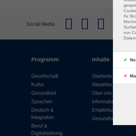
gespei
Cookie
Ihr Br
Mechan
Social Media
Surfak
von Co
Daten
Programm
Inhalte
No
Gesellschaft
Startseite
Ma
Kultur
Aktuelles
Gesundheit
Über uns
Sprachen
Informationen
Deutsch &
Empfehlungen
Integration
Gesundheitskurse
Beruf &
Digitalisierung