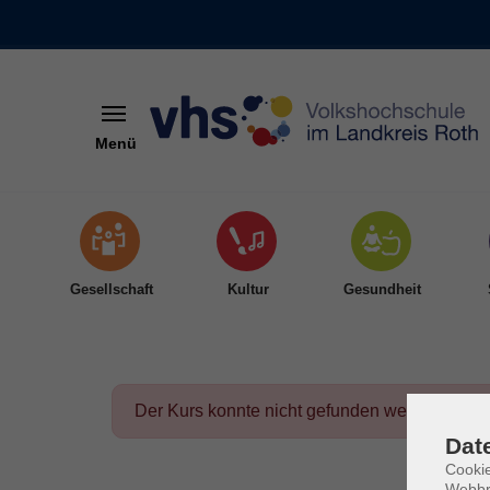
Menü
Skip to main content
Gesellschaft
Kultur
Gesundheit
Der Kurs konnte nicht gefunden werden.
Dat
Cookie
Webbr