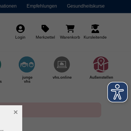
mationen
Empfehlungen
Gesundheitskurse
Login
Merkzettel
Warenkorb
Kursleitende
junge
vhs.online
Außenstellen
s
vhs
×
rs