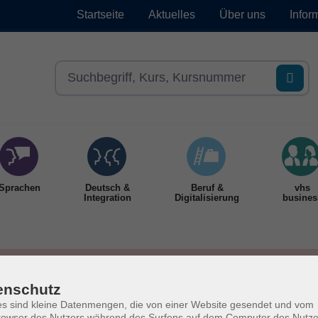
Startseite
Aktuelles
Über uns
Infor
Sprachen
Deutsch &
Beruf &
vhs
Integration
Digitalisierung
busines
enschutz
s sind kleine Datenmengen, die von einer Website gesendet und vom
owser des Nutzers während des Surfens auf dem Computer des Nutze