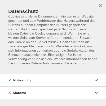
×
Datenschutz
Cookies sind kleine Datenmengen, die von einer Website
gesendet und vom Webbrowser des Nutzers während des
Surfens auf dem Computer des Nutzers gespeichert
werden. Ihr Browser speichert jede Nachricht in einer
kleinen Datei, die Cookie genannt wird. Wenn Sie eine
Skip to main content
weitere Seite vom Server anfordern, sendet Ihr Browser
das Cookie an den Server zurück. Cookies wurden als
Der Kurs konnte nicht gefunden werden.
zuverlässiger Mechanismus für Websites entwickelt, um
sich Informationen zu merken oder die Surfaktivitäten des
Benutzers aufzuzeichnen. Bitte willigen Sie in die
Verwendung von Cookies ein. Weitere Informationen finden
Sie in unseren Datenschutzhinweisen.
Datenschutz
AGB
Datenschutzerklärung
Notwendig
Impressum
Widerrufsbelehrung
Matomo
Widerruf