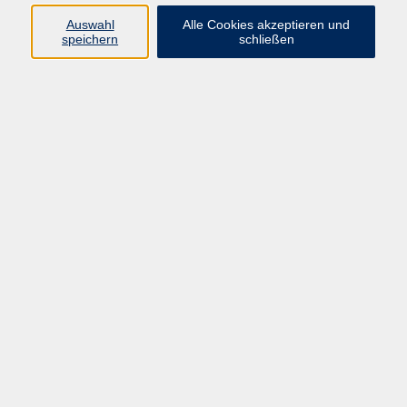
Auswahl
Alle Cookies akzeptieren und
Programm
speichern
schließen
Gesellschaft
Kultur
Gesundheit
Sprachen
Deutsch & Integration
Beruf & Digitalisierung
vhs business
junge vhs
vhs.online
Außenstellen
Newsletter