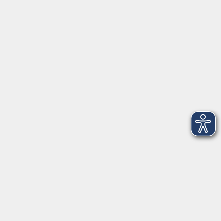
91154 Roth
09174 4749-40
integration@vhs-roth.de
Öffnungszeiten
Montag
09:00 - 12:00 + 14:00 - 16:00
Dienstag
09:00 - 12:00 + 14:00 - 16:00
Mittwoch
geschlossen
Donnerstag
09:00 - 12:00 + 14:00 - 16:00
Freitag
09:00 - 12:00
Öffnungszeiten