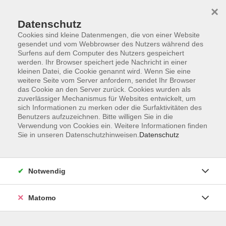
×
Datenschutz
Cookies sind kleine Datenmengen, die von einer Website
gesendet und vom Webbrowser des Nutzers während des
Surfens auf dem Computer des Nutzers gespeichert
werden. Ihr Browser speichert jede Nachricht in einer
kleinen Datei, die Cookie genannt wird. Wenn Sie eine
Skip to main content
weitere Seite vom Server anfordern, sendet Ihr Browser
das Cookie an den Server zurück. Cookies wurden als
Der Kurs konnte nicht gefunden werden.
zuverlässiger Mechanismus für Websites entwickelt, um
sich Informationen zu merken oder die Surfaktivitäten des
Benutzers aufzuzeichnen. Bitte willigen Sie in die
Verwendung von Cookies ein. Weitere Informationen finden
Sie in unseren Datenschutzhinweisen.
Datenschutz
AGB
Datenschutzerklärung
Notwendig
Impressum
Widerrufsbelehrung
Matomo
Widerruf