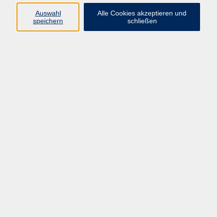
Auswahl
Alle Cookies akzeptieren und
Programm
speichern
schließen
Gesellschaft
Kultur
Gesundheit
Sprachen
Deutsch & Integration
Beruf & Digitalisierung
vhs business
junge vhs
vhs.online
Außenstellen
Newsletter