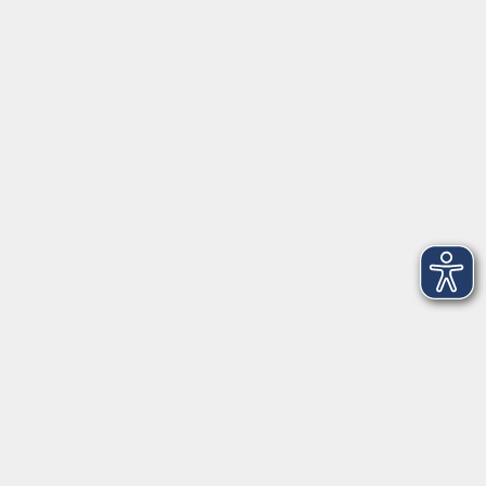
91154 Roth
09174 4749-40
integration@vhs-roth.de
Öffnungszeiten
Montag
09:00 - 12:00 + 14:00 - 16:00
Dienstag
09:00 - 12:00 + 14:00 - 16:00
Mittwoch
geschlossen
Donnerstag
09:00 - 12:00 + 14:00 - 16:00
Freitag
09:00 - 12:00
Öffnungszeiten