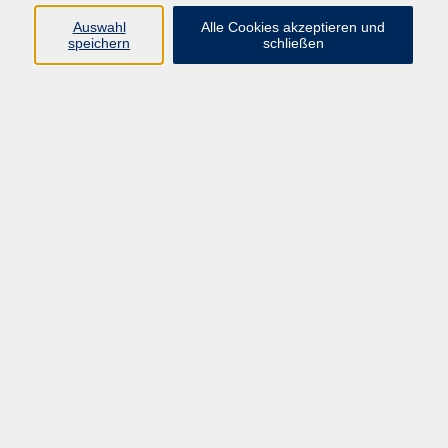
Auswahl
Alle Cookies akzeptieren und
Programm
speichern
schließen
Gesellschaft
Kultur
Gesundheit
Sprachen
Deutsch & Integration
Beruf & Digitalisierung
vhs business
junge vhs
vhs.online
Außenstellen
Newsletter