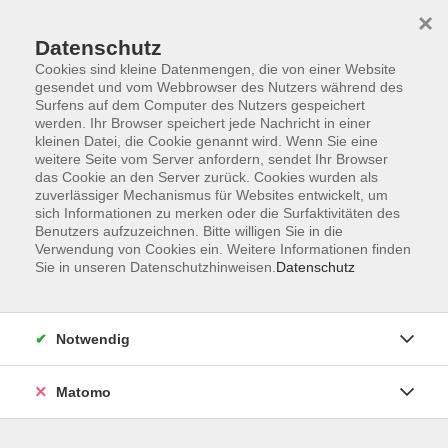
×
Datenschutz
Cookies sind kleine Datenmengen, die von einer Website
gesendet und vom Webbrowser des Nutzers während des
Surfens auf dem Computer des Nutzers gespeichert
werden. Ihr Browser speichert jede Nachricht in einer
kleinen Datei, die Cookie genannt wird. Wenn Sie eine
Skip to main content
weitere Seite vom Server anfordern, sendet Ihr Browser
das Cookie an den Server zurück. Cookies wurden als
Der Kurs konnte nicht gefunden werden.
zuverlässiger Mechanismus für Websites entwickelt, um
sich Informationen zu merken oder die Surfaktivitäten des
Benutzers aufzuzeichnen. Bitte willigen Sie in die
Verwendung von Cookies ein. Weitere Informationen finden
Sie in unseren Datenschutzhinweisen.
Datenschutz
AGB
Datenschutzerklärung
Notwendig
Impressum
Widerrufsbelehrung
Matomo
Widerruf