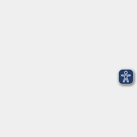
91154 Roth
09174 4749-40
integration@vhs-roth.de
Öffnungszeiten
Montag
09:00 - 12:00 + 14:00 - 16:00
Dienstag
09:00 - 12:00 + 14:00 - 16:00
Mittwoch
geschlossen
Donnerstag
09:00 - 12:00 + 14:00 - 16:00
Freitag
09:00 - 12:00
Öffnungszeiten