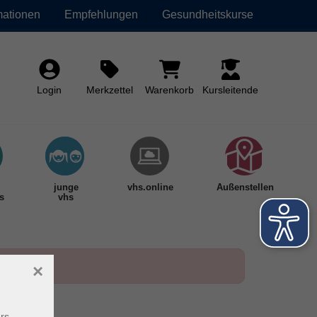
mationen
Empfehlungen
Gesundheitskurse
Login
Merkzettel
Warenkorb
Kursleitende
junge
vhs.online
Außenstellen
s
vhs
×
rs