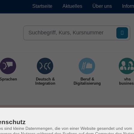
Startseite
Aktuelles
Über uns
Infor
Sprachen
Deutsch &
Beruf &
vhs
Integration
Digitalisierung
busines
enschutz
s sind kleine Datenmengen, die von einer Website gesendet und vom
owser des Nutzers während des Surfens auf dem Computer des Nutze