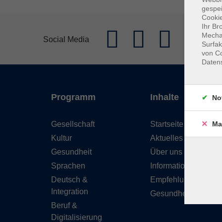
gespei
Cookie
Ihr Br
Mechan
Social Media
Surfak
von Co
Daten
Programm
Inhalte
No
Gesellschaft
Startseite
Ma
Kultur
Aktuelles
Gesundheit
Über uns
Sprachen
Informationen
Deutsch &
Empfehlungen
Integration
Gesundheitskurse
Beruf &
Digitalisierung