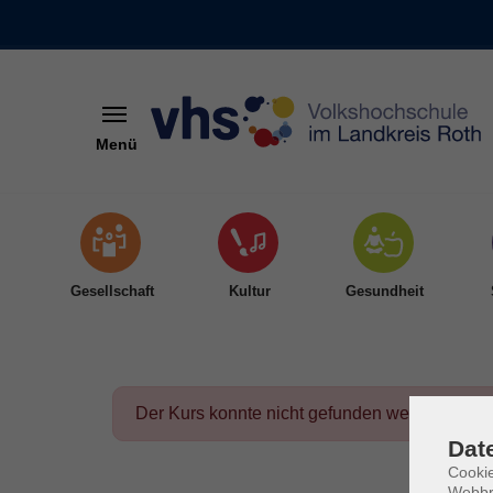
Menü
Skip to main content
Gesellschaft
Kultur
Gesundheit
Der Kurs konnte nicht gefunden werden.
Dat
Cookie
Webbr