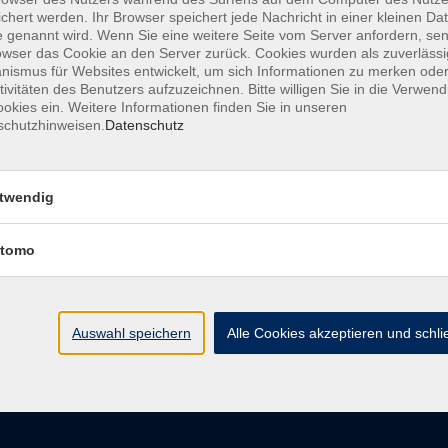
chert werden. Ihr Browser speichert jede Nachricht in einer kleinen Dat
 genannt wird. Wenn Sie eine weitere Seite vom Server anfordern, se
owser das Cookie an den Server zurück. Cookies wurden als zuverlässi
ismus für Websites entwickelt, um sich Informationen zu merken oder
AGB
Datenschutzerkl
tivitäten des Benutzers aufzuzeichnen. Bitte willigen Sie in die Verwen
okies ein. Weitere Informationen finden Sie in unseren
schutzhinweisen.
Datenschutz
vhs im Landkreis Roth
Öffnungsz
twendig
tomo
Maria-Dorothea-Straße 8
Montag
91161 Hilpoltstein
Dienstag
Mittwoch
info@vhs-roth.de
Donnerstag
Auswahl speichern
Alle Cookies akzeptieren und schl
Freitag
Tel: 09174 4749 0
Fax: 09174 4749 50