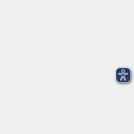
91154 Roth
09174 4749-40
integration@vhs-roth.de
Öffnungszeiten
Montag
09:00 - 12:00 + 14:00 - 16:00
Dienstag
09:00 - 12:00 + 14:00 - 16:00
Mittwoch
geschlossen
Donnerstag
09:00 - 12:00 + 14:00 - 16:00
Freitag
09:00 - 12:00
Öffnungszeiten