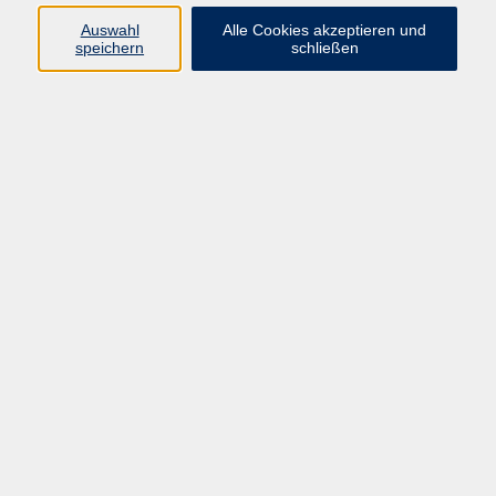
Auswahl
Alle Cookies akzeptieren und
Programm
speichern
schließen
Gesellschaft
Kultur
Gesundheit
Sprachen
Deutsch & Integration
Beruf & Digitalisierung
vhs business
junge vhs
vhs.online
Außenstellen
Newsletter