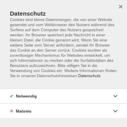
×
Datenschutz
Cookies sind kleine Datenmengen, die von einer Website
gesendet und vom Webbrowser des Nutzers während des
Surfens auf dem Computer des Nutzers gespeichert
werden. Ihr Browser speichert jede Nachricht in einer
kleinen Datei, die Cookie genannt wird. Wenn Sie eine
Skip to main content
weitere Seite vom Server anfordern, sendet Ihr Browser
das Cookie an den Server zurück. Cookies wurden als
Der Kurs konnte nicht gefunden werden.
zuverlässiger Mechanismus für Websites entwickelt, um
sich Informationen zu merken oder die Surfaktivitäten des
Benutzers aufzuzeichnen. Bitte willigen Sie in die
Verwendung von Cookies ein. Weitere Informationen finden
Sie in unseren Datenschutzhinweisen.
Datenschutz
AGB
Datenschutzerklärung
Notwendig
Impressum
Widerrufsbelehrung
Matomo
Widerruf