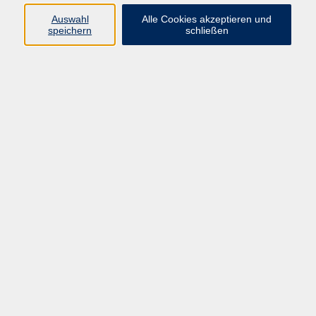
Auswahl
Alle Cookies akzeptieren und
Programm
speichern
schließen
Gesellschaft
Kultur
Gesundheit
Sprachen
Deutsch & Integration
Beruf & Digitalisierung
vhs business
junge vhs
vhs.online
Außenstellen
Newsletter