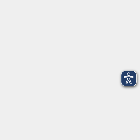
91154 Roth
09174 4749-40
integration@vhs-roth.de
Öffnungszeiten
Montag
09:00 - 12:00 + 14:00 - 16:00
Dienstag
09:00 - 12:00 + 14:00 - 16:00
Mittwoch
geschlossen
Donnerstag
09:00 - 12:00 + 14:00 - 16:00
Freitag
09:00 - 12:00
Öffnungszeiten