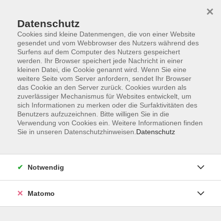
×
Datenschutz
Cookies sind kleine Datenmengen, die von einer Website
gesendet und vom Webbrowser des Nutzers während des
Surfens auf dem Computer des Nutzers gespeichert
werden. Ihr Browser speichert jede Nachricht in einer
kleinen Datei, die Cookie genannt wird. Wenn Sie eine
Skip to main content
weitere Seite vom Server anfordern, sendet Ihr Browser
das Cookie an den Server zurück. Cookies wurden als
Der Kurs konnte nicht gefunden werden.
zuverlässiger Mechanismus für Websites entwickelt, um
sich Informationen zu merken oder die Surfaktivitäten des
Benutzers aufzuzeichnen. Bitte willigen Sie in die
Verwendung von Cookies ein. Weitere Informationen finden
Sie in unseren Datenschutzhinweisen.
Datenschutz
AGB
Datenschutzerklärung
Notwendig
Impressum
Widerrufsbelehrung
Matomo
Widerruf