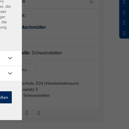
rs
1 x Termin
ei, die
ndet
Dozent*in:
ger
 die
Patricia Machmüller
dung
Außenstelle:
Schwanstetten
Grundschul…
Grundschule, E24 (Handarbeitsraum)
Rathausplatz 3
90596 Schwanstetten
ießen