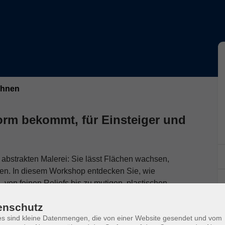
chnen
orm bekommt, für Einsteiger und
 abstrakten Malerei: Sie lässt Flächen wachsen,
den. In diesem Workshop entdecken Sie, wie
– von feinen Reliefs bis zu mutigen, plastischen
enschutz
s sind kleine Datenmengen, die von einer Website gesendet und vom
lichen Pasten, Werkzeugen und Techniken, die