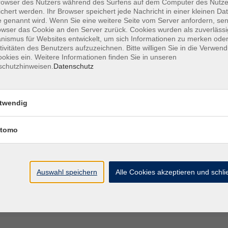
owser des Nutzers während des Surfens auf dem Computer des Nutze
 Schritt für Schritt entstehen Werke, in denen Licht,
chert werden. Ihr Browser speichert jede Nachricht in einer kleinen Dat
e Leinwand ihre ganz eigene Geschichte erzählt.
 genannt wird. Wenn Sie eine weitere Seite vom Server anfordern, se
owser das Cookie an den Server zurück. Cookies wurden als zuverlässi
ismus für Websites entwickelt, um sich Informationen zu merken oder
- € wird zu Beginn des Workshops erhoben.
tivitäten des Benutzers aufzuzeichnen. Bitte willigen Sie in die Verwen
okies ein. Weitere Informationen finden Sie in unseren
schutzhinweisen.
Datenschutz
leiben darf. Für den Transport 3 Kartons oder 3
twendig
ie Leinwände nicht aufeinander liegen.
tomo
Auswahl speichern
Alle Cookies akzeptieren und schl