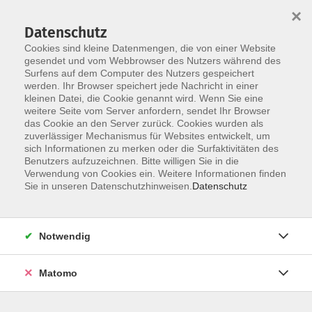
×
Datenschutz
Cookies sind kleine Datenmengen, die von einer Website
gesendet und vom Webbrowser des Nutzers während des
Surfens auf dem Computer des Nutzers gespeichert
werden. Ihr Browser speichert jede Nachricht in einer
kleinen Datei, die Cookie genannt wird. Wenn Sie eine
Skip to main content
weitere Seite vom Server anfordern, sendet Ihr Browser
das Cookie an den Server zurück. Cookies wurden als
zuverlässiger Mechanismus für Websites entwickelt, um
sich Informationen zu merken oder die Surfaktivitäten des
Benutzers aufzuzeichnen. Bitte willigen Sie in die
Verwendung von Cookies ein. Weitere Informationen finden
Sie in unseren Datenschutzhinweisen.
Datenschutz
Sie sind hier:
Notwendig
Kultur
Matomo
SBF See / Sportbootführerschein See
Theorie zum Sportbootführerschein im
Küstenbereich