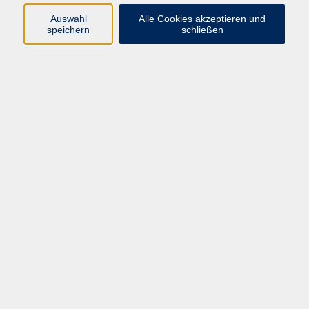
Auswahl
Alle Cookies akzeptieren und
Der nächste Urlaub kommt bestimmt!
speichern
schließen
Sportbootführerschein für den Küstenbereich, SBF-
See. Keine Vorkenntnisse erforderlich.
Kursinhalte: Navigation (Arbeiten an der Seekarte,
Leuchtfeuer, Betonnung), Gesetzeskunde,
Seemannschaft, Wetterkunde, Knoten.
Für die Zulassung zur Prüfung sind erforderlich:
- Mindestalter 16 Jahre
- Ärztliches Zeugnis über ausreichendes Seh-, Hör-
und Farbunterscheidungsvermögen
- Kopie des Kfz-Führerscheins oder polizeiliches
Führungszeugnis
- Passbild
- Prüfungsgebühr