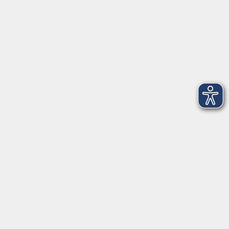
Maria-Dorothea-Straße 8
91161 Hilpoltstein
info@vhs-roth.de
Tel: 09174 4749 0
Fax: 09174 4749 50
Integrationsbüro
Seckendorffschloss
Hilpoltsteiner Straße 2a
91154 Roth
09174 4749-40
integration@vhs-roth.de