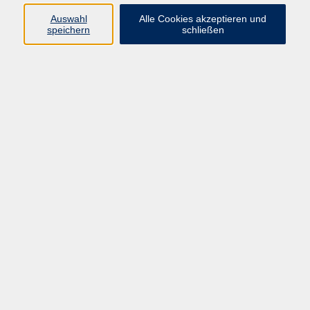
Auswahl
Alle Cookies akzeptieren und
Programm
speichern
schließen
Gesellschaft
Kultur
Gesundheit
Sprachen
Deutsch & Integration
Beruf & Digitalisierung
vhs business
junge vhs
vhs.online
Außenstellen
Newsletter