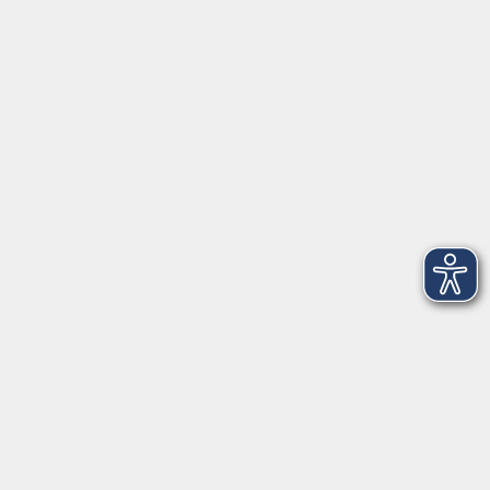
91154 Roth
09174 4749-40
integration@vhs-roth.de
Öffnungszeiten
Montag
09:00 - 12:00 + 14:00 - 16:00
Dienstag
09:00 - 12:00 + 14:00 - 16:00
Mittwoch
geschlossen
Donnerstag
09:00 - 12:00 + 14:00 - 16:00
Freitag
09:00 - 12:00
Öffnungszeiten