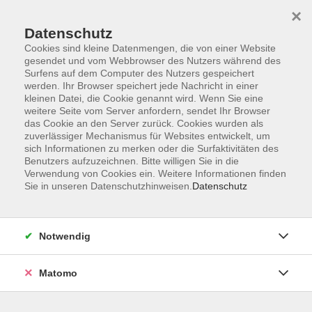
×
Datenschutz
Cookies sind kleine Datenmengen, die von einer Website
gesendet und vom Webbrowser des Nutzers während des
Surfens auf dem Computer des Nutzers gespeichert
werden. Ihr Browser speichert jede Nachricht in einer
kleinen Datei, die Cookie genannt wird. Wenn Sie eine
Skip to main content
weitere Seite vom Server anfordern, sendet Ihr Browser
das Cookie an den Server zurück. Cookies wurden als
Der Kurs konnte nicht gefunden werden.
zuverlässiger Mechanismus für Websites entwickelt, um
sich Informationen zu merken oder die Surfaktivitäten des
Benutzers aufzuzeichnen. Bitte willigen Sie in die
Verwendung von Cookies ein. Weitere Informationen finden
Sie in unseren Datenschutzhinweisen.
Datenschutz
AGB
Datenschutzerklärung
Notwendig
Impressum
Widerrufsbelehrung
Matomo
Widerruf